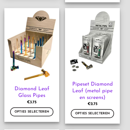
heeft
product
meerdere
heeft
variaties.
meerdere
Deze
variaties.
optie
Deze
kan
optie
gekozen
kan
worden
gekozen
op
worden
de
op
productpagina
de
productpagina
Pipeset Diamond
Diamond Leaf
Leaf (metal pipe
Glass Pipes
en screens)
€
3.75
€
2.75
OPTIES SELECTEREN
OPTIES SELECTEREN
Dit
Dit
product
product