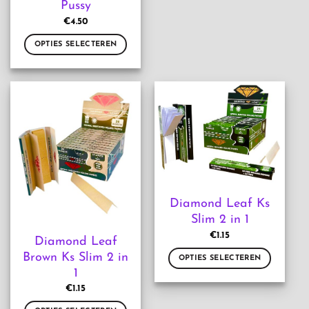
Pussy
gekozen
€
4.50
worden
op
OPTIES SELECTEREN
de
Dit
productpagina
product
heeft
meerdere
variaties.
Deze
optie
kan
gekozen
worden
Diamond Leaf Ks
op
Slim 2 in 1
de
productpagina
€
1.15
Diamond Leaf
Brown Ks Slim 2 in
OPTIES SELECTEREN
1
Dit
€
1.15
product
heeft