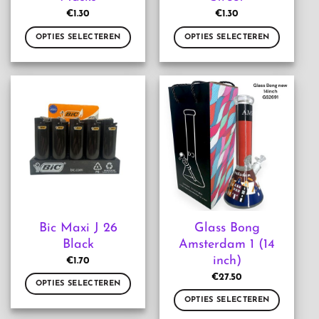
€
1.30
€
1.30
OPTIES SELECTEREN
OPTIES SELECTEREN
Dit
Dit
product
product
heeft
heeft
meerdere
meerdere
variaties.
variaties.
Deze
Deze
optie
optie
kan
kan
gekozen
gekozen
worden
worden
op
op
de
de
Bic Maxi J 26
Glass Bong
productpagina
productpagina
Black
Amsterdam 1 (14
inch)
€
1.70
€
27.50
OPTIES SELECTEREN
OPTIES SELECTEREN
Dit
product
Dit