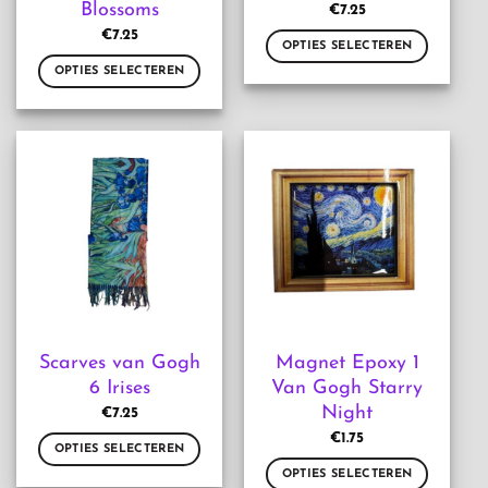
Blossoms
€
7.25
€
7.25
OPTIES SELECTEREN
OPTIES SELECTEREN
Dit
product
Dit
heeft
product
meerdere
heeft
variaties.
meerdere
Deze
variaties.
optie
Deze
kan
optie
gekozen
kan
worden
gekozen
op
worden
de
op
productpagina
de
Scarves van Gogh
Magnet Epoxy 1
productpagina
6 Irises
Van Gogh Starry
Night
€
7.25
€
1.75
OPTIES SELECTEREN
OPTIES SELECTEREN
Dit