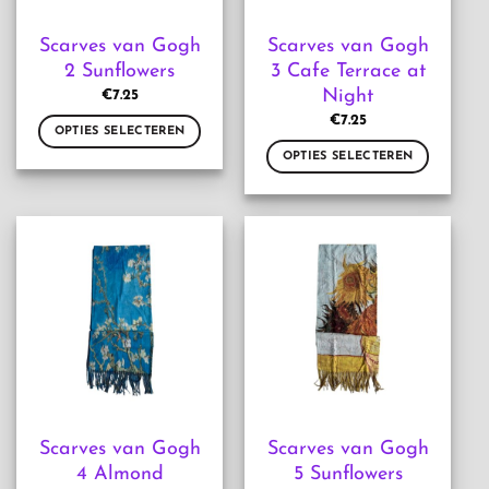
de
op
productpagina
de
Scarves van Gogh
Scarves van Gogh
productpagina
2 Sunflowers
3 Cafe Terrace at
Night
€
7.25
€
7.25
OPTIES SELECTEREN
OPTIES SELECTEREN
Dit
product
Dit
heeft
product
meerdere
heeft
variaties.
meerdere
Deze
variaties.
optie
Deze
kan
optie
gekozen
kan
worden
gekozen
op
worden
de
op
productpagina
de
Scarves van Gogh
Scarves van Gogh
productpagina
4 Almond
5 Sunflowers