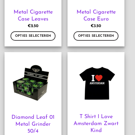
de
op
productpagina
de
Metal Cigarette
Metal Cigarette
productpagina
Case Leaves
Case Euro
€
2.50
€
3.50
OPTIES SELECTEREN
OPTIES SELECTEREN
Dit
Dit
product
product
heeft
heeft
meerdere
meerdere
variaties.
variaties.
Deze
Deze
optie
optie
kan
kan
gekozen
gekozen
worden
worden
op
op
de
de
T Shirt I Love
Diamond Leaf 01
productpagina
productpagina
Amsterdam Zwart
Metal Grinder
Kind
50/4