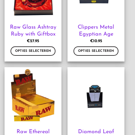
worden
gekozen
op
worden
de
op
productpagina
de
Raw Glass Ashtray
Clippers Metal
productpagina
Ruby with Giftbox
Egyptian Age
€
27.95
€
10.95
OPTIES SELECTEREN
OPTIES SELECTEREN
Dit
Dit
product
product
heeft
heeft
meerdere
meerdere
variaties.
variaties.
Deze
Deze
optie
optie
kan
kan
gekozen
gekozen
worden
worden
op
op
de
de
Raw Ethereal
Diamond Leaf
productpagina
productpagina