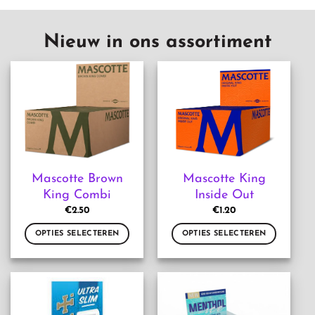
Nieuw in ons assortiment
Mascotte Brown
Mascotte King
King Combi
Inside Out
€
2.50
€
1.20
OPTIES SELECTEREN
OPTIES SELECTEREN
Dit
Dit
product
product
heeft
heeft
meerdere
meerdere
variaties.
variaties.