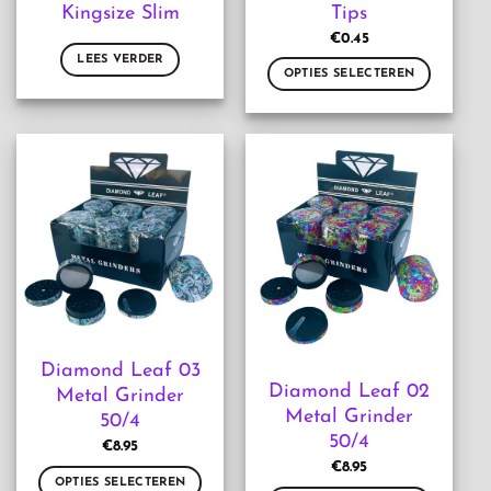
Kingsize Slim
Tips
€
0.45
LEES VERDER
OPTIES SELECTEREN
Dit
product
heeft
meerdere
variaties.
Deze
optie
kan
gekozen
worden
op
de
Diamond Leaf 03
productpagina
Diamond Leaf 02
Metal Grinder
Metal Grinder
50/4
50/4
€
8.95
€
8.95
OPTIES SELECTEREN