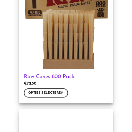
Raw Cones 800 Pack
€
72.50
OPTIES SELECTEREN
Dit
product
heeft
meerdere
variaties.
Deze