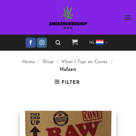
Ga
naar
inhoud
NL
Home
/
Shop
/
Vloei / Tips en Cones
/
Hulzen
FILTER