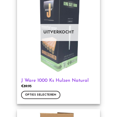
variaties.
Deze
optie
kan
gekozen
UITVERKOCHT
worden
op
de
productpagina
J Ware 1000 Ks Hulzen Natural
€
89.95
OPTIES SELECTEREN
Dit
product
heeft