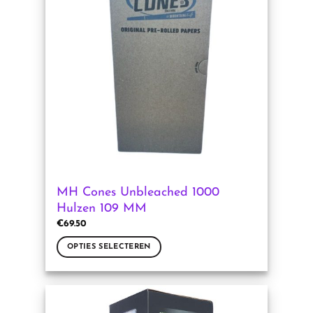
Deze
optie
kan
gekozen
worden
op
de
productpagina
MH Cones Unbleached 1000
Hulzen 109 MM
€
69.50
OPTIES SELECTEREN
Dit
product
heeft
meerdere