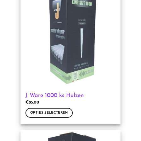
variaties.
Deze
optie
kan
gekozen
worden
op
de
productpagina
J Ware 1000 ks Hulzen
€
85.00
OPTIES SELECTEREN
Dit
product
heeft
meerdere