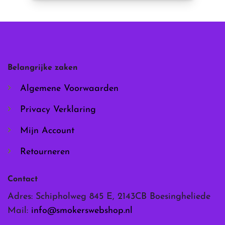
product
heeft
meerdere
variaties.
Deze
optie
kan
Belangrijke zaken
gekozen
worden
Algemene Voorwaarden
op
de
Privacy Verklaring
productpagina
Mijn Account
Retourneren
Contact
Adres: Schipholweg 845 E, 2143CB Boesingheliede
Mail:
info@smokerswebshop.nl