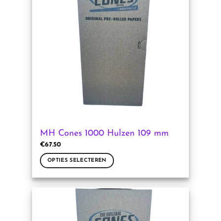
Deze
optie
kan
gekozen
worden
op
de
productpagina
MH Cones 1000 Hulzen 109 mm
€
67.50
OPTIES SELECTEREN
Dit
product
heeft
meerdere
variaties.