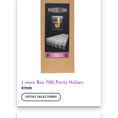
meerdere
variaties.
Deze
optie
kan
gekozen
worden
op
de
productpagina
J ware Box 700 Party Hulzen
€
79.95
OPTIES SELECTEREN
Dit
product
heeft