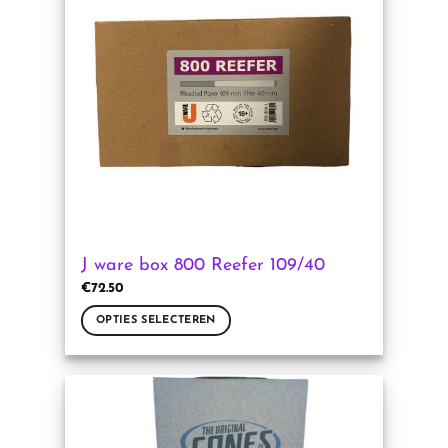
optie
kan
gekozen
worden
op
de
productpagina
J ware box 800 Reefer 109/40
€
72.50
OPTIES SELECTEREN
Dit
product
heeft
meerdere
variaties.