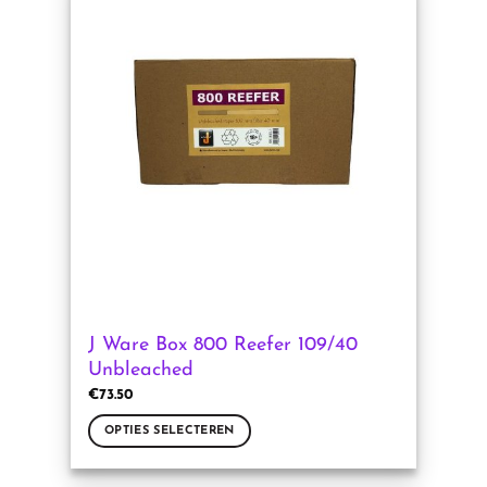
meerdere
variaties.
Deze
optie
kan
gekozen
worden
op
de
productpagina
J Ware Box 800 Reefer 109/40
Unbleached
€
73.50
OPTIES SELECTEREN
Dit
product