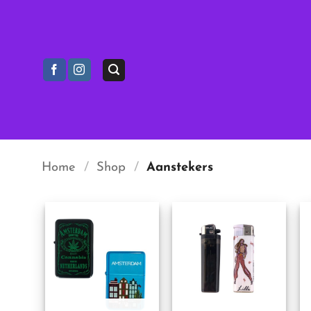
Ga
naar
inhoud
Home
/
Shop
/
Aanstekers