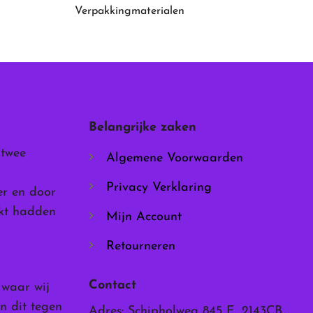
Verpakkingmaterialen
Belangrijke zaken
 twee
Algemene Voorwaarden
Privacy Verklaring
er en door
rkt hadden
Mijn Account
Retourneren
Contact
, waar wij
n dit tegen
Adres: Schipholweg 845 E, 2143CB