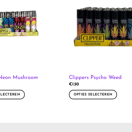
 Neon Mushroom
Clippers Psycho Weed
€
1.50
ELECTEREN
OPTIES SELECTEREN
Dit
product
heeft
meerdere
variaties.