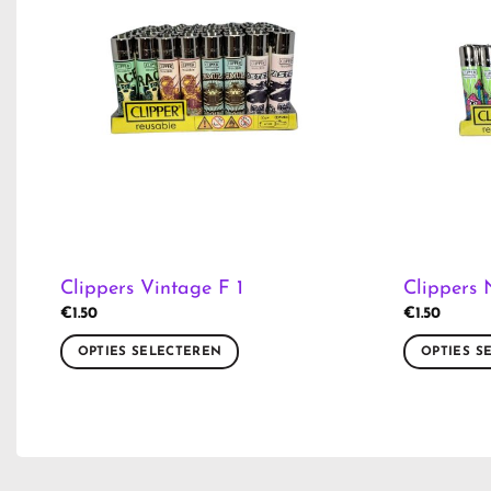
Clippers Vintage F 1
Clippers
€
1.50
€
1.50
OPTIES SELECTEREN
OPTIES S
Dit
Dit
product
product
heeft
heeft
meerdere
meerdere
variaties.
variaties.