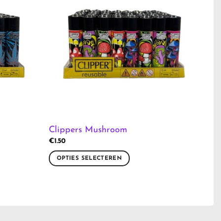
Clippers Mushroom
€
1.50
OPTIES SELECTEREN
Dit
product
heeft
meerdere
variaties.