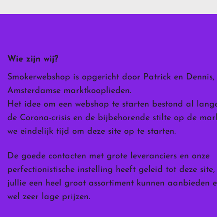
Deze
optie
kan
gekozen
worden
Wie zijn wij?
op
de
Smokerwebshop is opgericht door Patrick en Dennis,
ina
productpagina
Amsterdamse marktkooplieden.
Het idee om een webshop te starten bestond al lang
de Corona-crisis en de bijbehorende stilte op de ma
we eindelijk tijd om deze site op te starten.
De goede contacten met grote leveranciers en onze
perfectionistische instelling heeft geleid tot deze site
jullie een heel groot assortiment kunnen aanbieden e
wel zeer lage prijzen.