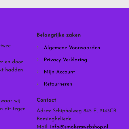
Deze
optie
kan
gekozen
worden
Belangrijke zaken
op
de
 twee
Algemene Voorwaarden
productpagina
Privacy Verklaring
er en door
rkt hadden
Mijn Account
Retourneren
Contact
, waar wij
n dit tegen
Adres: Schipholweg 845 E, 2143CB
Boesingheliede
Mail:
info@smokerswebshop.nl