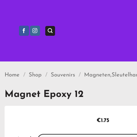
Ga
naar
inhoud
Home
/
Shop
/
Souvenirs
/
Magneten,Sleutelhan
Magnet Epoxy 12
€
1.75