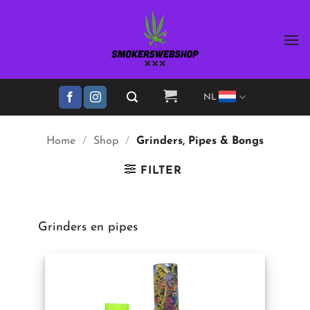
Ga
naar
inhoud
NL
Home
/
Shop
/
Grinders, Pipes & Bongs
FILTER
Grinders en pipes