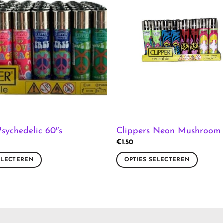
Psychedelic 60″s
Clippers Neon Mushroom
€
1.50
ELECTEREN
OPTIES SELECTEREN
Dit
product
heeft
meerdere
variaties.