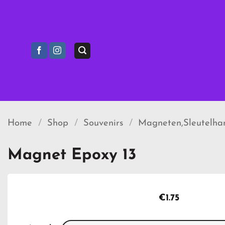
Ga
naar
inhoud
Home
/
Shop
/
Souvenirs
/
Magneten,Sleutelhan
Magnet Epoxy 13
€
1.75