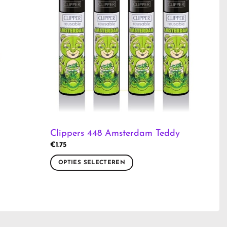
Clippers 448 Amsterdam Teddy
€
1.75
OPTIES SELECTEREN
Dit
product
heeft
meerdere
variaties.