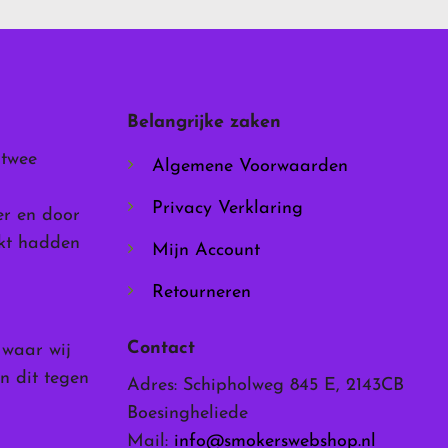
Deze
optie
kan
gekozen
worden
Belangrijke zaken
op
de
 twee
Algemene Voorwaarden
productpagina
Privacy Verklaring
er en door
rkt hadden
Mijn Account
Retourneren
Contact
, waar wij
n dit tegen
Adres: Schipholweg 845 E, 2143CB
Boesingheliede
Mail:
info@smokerswebshop.nl