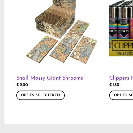
Snail Mossy Giant Shrooms
Clippers 
€
2.00
€
1.50
OPTIES SELECTEREN
OPTIES S
Dit
Dit
product
product
heeft
heeft
meerdere
meerdere
variaties.
variaties.