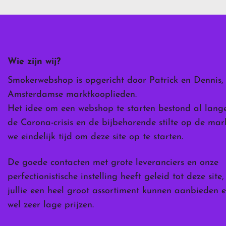
Deze
optie
kan
gekozen
worden
Wie zijn wij?
op
de
Smokerwebshop is opgericht door Patrick en Dennis,
ina
productpagina
Amsterdamse marktkooplieden.
Het idee om een webshop te starten bestond al lang
de Corona-crisis en de bijbehorende stilte op de ma
we eindelijk tijd om deze site op te starten.
De goede contacten met grote leveranciers en onze
perfectionistische instelling heeft geleid tot deze site
jullie een heel groot assortiment kunnen aanbieden e
wel zeer lage prijzen.