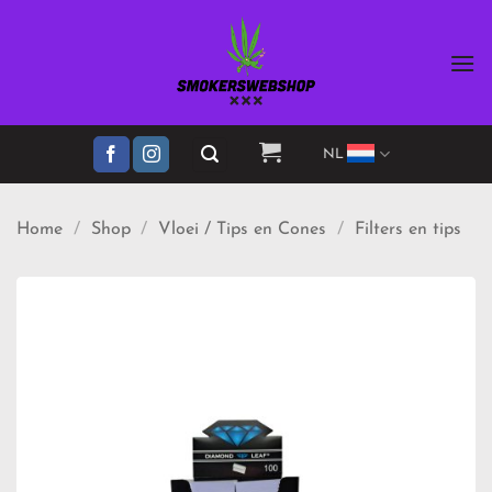
Ga
naar
inhoud
NL
Home
/
Shop
/
Vloei / Tips en Cones
/
Filters en tips