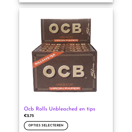
product
heeft
meerdere
variaties.
Deze
optie
kan
gekozen
worden
op
de
productpagina
Ocb Rolls Unbleached en tips
€
2.75
OPTIES SELECTEREN