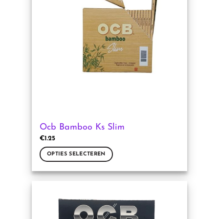
Ocb Bamboo Ks Slim
€
1.25
OPTIES SELECTEREN
Dit
product
heeft
meerdere
variaties.
Deze