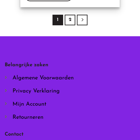
Dit
product
heeft
1
2
meerdere
variaties.
Deze
optie
kan
gekozen
worden
Belangrijke zaken
op
de
Algemene Voorwaarden
productpagina
Privacy Verklaring
Mijn Account
Retourneren
Contact