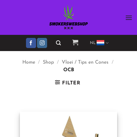
Ga
naar
inhoud
NL
Home
/
Shop
/
Vloei / Tips en Cones
/
OCB
FILTER