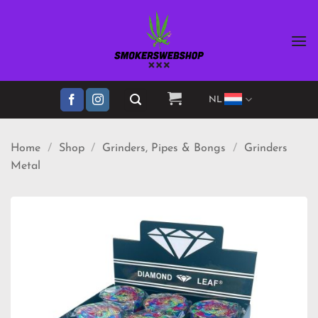
Ga
naar
inhoud
NL
Home
/
Shop
/
Grinders, Pipes & Bongs
/
Grinders
Metal