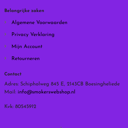
gekozen
gekozen
worden
worden
Belangrijke zaken
op
op
de
de
Algemene Voorwaarden
productpagina
productpagina
Privacy Verklaring
Mijn Account
Retourneren
Contact
Adres: Schipholweg 845 E, 2143CB Boesingheliede
Mail:
info@smokerswebshop.nl
Kvk: 80545912