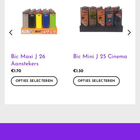
Bic Maxi J 26
Bic Mini J 25 Cinema
Aanstekers
€
1.70
€
1.30
OPTIES SELECTEREN
OPTIES SELECTEREN
Dit
Dit
product
product
heeft
heeft
meerdere
meerdere
variaties.
variaties.
Deze
Deze
optie
optie
kan
kan