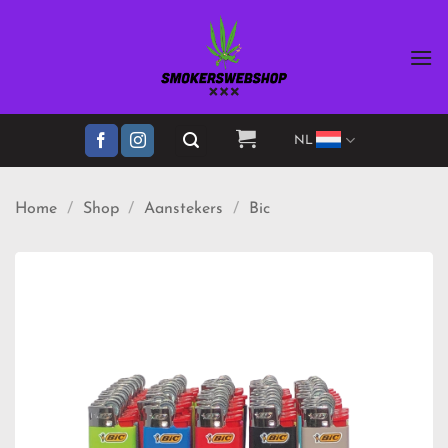
Ga
naar
inhoud
NL
Home
/
Shop
/
Aanstekers
/
Bic