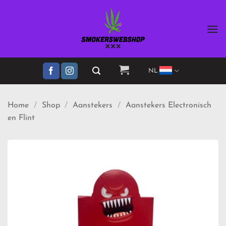
Ga
naar
inhoud
NL
Home
/
Shop
/
Aanstekers
/
Aanstekers Electronisch
en Flint