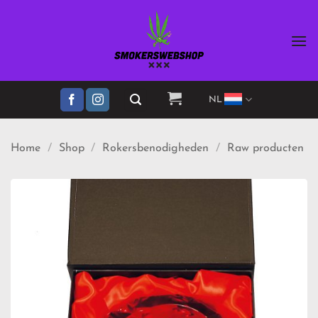
Ga
naar
inhoud
NL
Home
/
Shop
/
Rokersbenodigheden
/
Raw producten