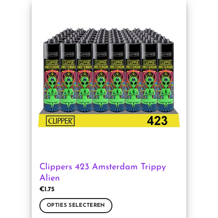
heeft
meerdere
variaties.
Deze
optie
kan
gekozen
worden
op
de
productpagina
Clippers 423 Amsterdam Trippy
Alien
€
1.75
OPTIES SELECTEREN
Dit