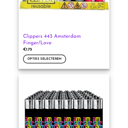
productpagina
Clippers 443 Amsterdam
Finger/Love
€
1.75
OPTIES SELECTEREN
Dit
product
heeft
meerdere
variaties.
Deze
optie
kan
gekozen
worden
op