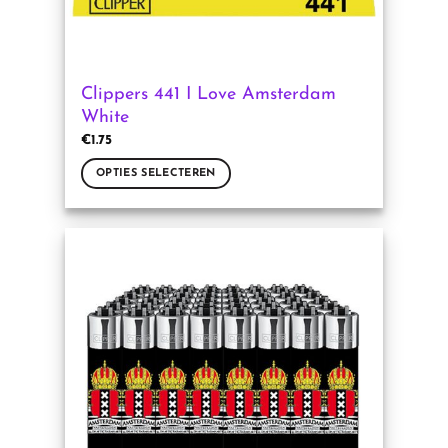
Clippers 441 I Love Amsterdam
White
€
1.75
OPTIES SELECTEREN
Dit
product
heeft
meerdere
variaties.
Deze
optie
kan
gekozen
worden
op
de