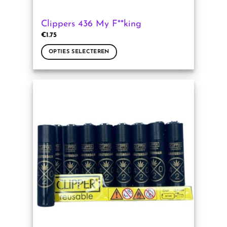
Clippers 436 My F**king
€
1.75
OPTIES SELECTEREN
Dit
product
heeft
meerdere
variaties.
Deze
optie
kan
gekozen
worden
op
de
productpagina