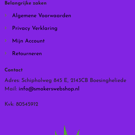
worden
Belangrijke zaken
op
de
Algemene Voorwaarden
productpagina
Privacy Verklaring
Mijn Account
Retourneren
Contact
Adres: Schipholweg 845 E, 2143CB Boesingheliede
Mail:
info@smokerswebshop.nl
Kvk: 80545912