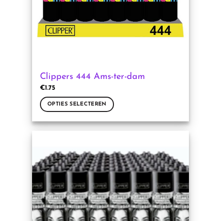
de
productpagina
Clippers 444 Ams-ter-dam
€
1.75
OPTIES SELECTEREN
Dit
product
heeft
meerdere
variaties.
Deze
optie
kan
gekozen
worden
op