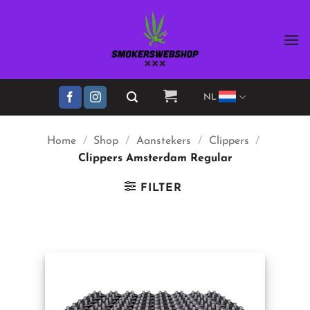
Ga
naar
inhoud
NL
Home
/
Shop
/
Aanstekers
/
Clippers
/
Clippers Amsterdam Regular
FILTER