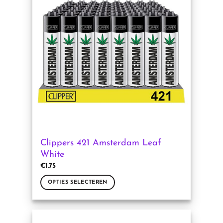
Deze
optie
kan
gekozen
worden
op
de
productpagina
Clippers 421 Amsterdam Leaf
White
€
1.75
OPTIES SELECTEREN
Dit
product
heeft