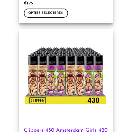
€
1.75
OPTIES SELECTEREN
Dit
product
heeft
meerdere
variaties.
Deze
optie
kan
gekozen
worden
op
de
productpagina
Clippers 430 Amsterdam Girls 420