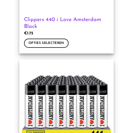
Clippers 440 i Love Amsterdam
Black
€
1.75
OPTIES SELECTEREN
Dit
product
heeft
meerdere
variaties.
Deze
optie
kan
gekozen
worden
op
de
productpagina