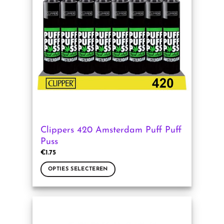
Clippers 420 Amsterdam Puff Puff
Puss
€
1.75
OPTIES SELECTEREN
Dit
product
heeft
meerdere
variaties.