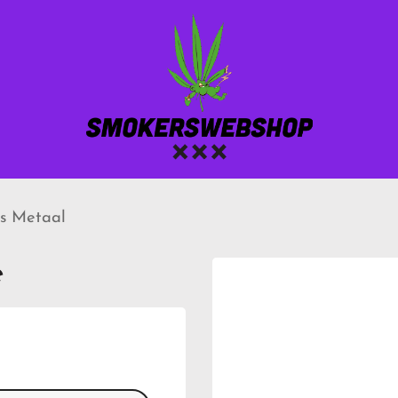
rs Metaal
e