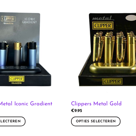
Metal Iconic Gradient
Clippers Metal Gold
€
9.95
ELECTEREN
OPTIES SELECTEREN
Dit