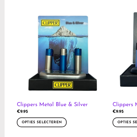
Clippers Metal Blue & Silver
Clippers 
€
9.95
€
9.95
OPTIES SELECTEREN
OPTIES S
Dit
Dit