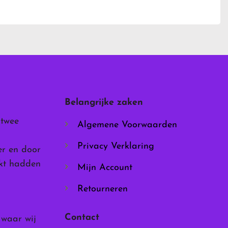
product
heeft
meerdere
variaties.
Deze
optie
kan
gekozen
worden
Belangrijke zaken
op
de
 twee
Algemene Voorwaarden
productpagina
Privacy Verklaring
er en door
rkt hadden
Mijn Account
Retourneren
Contact
, waar wij