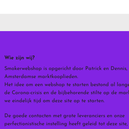
product
heeft
meerdere
variaties.
Deze
optie
kan
gekozen
worden
Wie zijn wij?
op
de
Smokerwebshop is opgericht door Patrick en Dennis,
ina
productpagina
Amsterdamse marktkooplieden.
Het idee om een webshop te starten bestond al lang
de Corona-crisis en de bijbehorende stilte op de ma
we eindelijk tijd om deze site op te starten.
De goede contacten met grote leveranciers en onze
perfectionistische instelling heeft geleid tot deze site