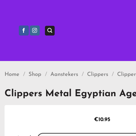
Ga
naar
inhoud
Home
/
Shop
/
Aanstekers
/
Clippers
/
Clippe
Clippers Metal Egyptian Ag
€
10.95