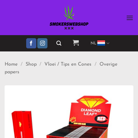
Ga
naar
inhoud
NL
Home
/
Shop
/
Vloei / Tips en Cones
/
Overige
papers