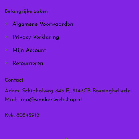
gekozen
gekozen
worden
worden
Belangrijke zaken
op
op
de
de
Algemene Voorwaarden
productpagina
productpagina
Privacy Verklaring
Mijn Account
Retourneren
Contact
Adres: Schipholweg 845 E, 2143CB Boesingheliede
Mail:
info@smokerswebshop.nl
Kvk: 80545912