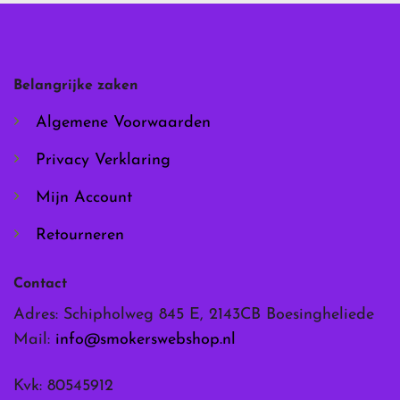
Deze
Deze
optie
optie
kan
kan
gekozen
gekozen
worden
worden
Belangrijke zaken
op
op
de
de
Algemene Voorwaarden
productpagina
productpagina
Privacy Verklaring
Mijn Account
Retourneren
Contact
Adres: Schipholweg 845 E, 2143CB Boesingheliede
Mail:
info@smokerswebshop.nl
Kvk: 80545912