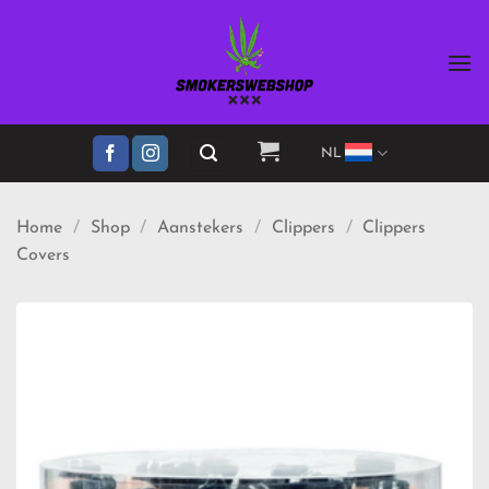
Ga
naar
inhoud
NL
Home
/
Shop
/
Aanstekers
/
Clippers
/
Clippers
Covers