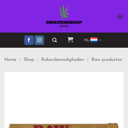
Ga
naar
inhoud
NL
Home
/
Shop
/
Rokersbenodigheden
/
Raw producten