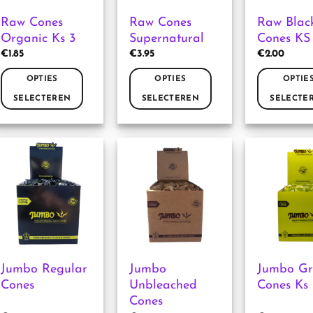
Raw Cones
Raw Cones
Raw Blac
Organic Ks 3
Supernatural
Cones KS 
€
1.85
€
3.95
€
2.00
OPTIES
OPTIES
OPTIE
SELECTEREN
SELECTEREN
SELECTE
Dit
Dit
Dit
product
product
product
heeft
heeft
heeft
meerdere
meerdere
meerdere
variaties.
variaties.
variaties.
Deze
Deze
Deze
optie
optie
optie
kan
kan
kan
gekozen
gekozen
gekozen
worden
worden
worden
Jumbo Regular
Jumbo
Jumbo Gr
op
op
op
Cones
Unbleached
Cones Ks 
de
de
de
Cones
productpagina
productpagina
productpag