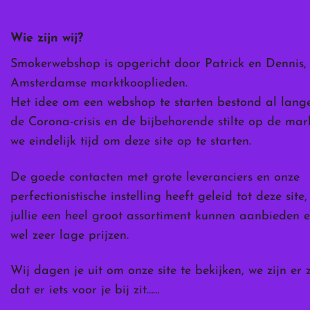
kan
kan
kan
gekozen
gekozen
gekozen
Wie zijn wij?
worden
worden
worden
op
op
op
Smokerwebshop is opgericht door Patrick en Dennis,
de
de
de
Amsterdamse marktkooplieden.
productpagina
productpagina
productpag
Het idee om een webshop te starten bestond al lang
de Corona-crisis en de bijbehorende stilte op de ma
we eindelijk tijd om deze site op te starten.
De goede contacten met grote leveranciers en onze
perfectionistische instelling heeft geleid tot deze site
jullie een heel groot assortiment kunnen aanbieden e
wel zeer lage prijzen.
Wij dagen je uit om onze site te bekijken, we zijn er 
dat er iets voor je bij zit……