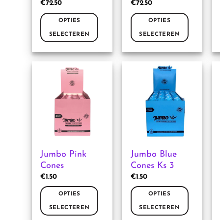
€
72.50
€
72.50
OPTIES
OPTIES
SELECTEREN
SELECTEREN
Dit
Dit
product
product
heeft
heeft
meerdere
meerdere
variaties.
variaties.
Deze
Deze
optie
optie
kan
kan
gekozen
gekozen
worden
worden
Jumbo Pink
Jumbo Blue
op
op
Cones
Cones Ks 3
de
de
€
1.50
€
1.50
productpagina
productpagina
OPTIES
OPTIES
SELECTEREN
SELECTEREN