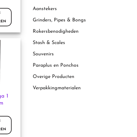
Aanstekers
S
Grinders, Pipes & Bongs
REN
Rokersbenodigheden
Stash & Scales
Souvenirs
Paraplus en Ponchos
Overige Producten
Verpakkingmaterialen
ga 1
mm
ina
S
REN