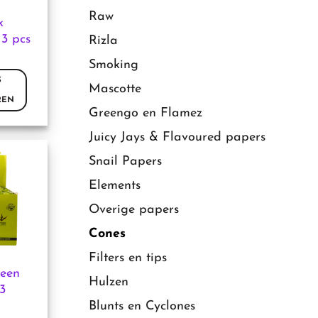
Raw
k
3 pcs
Rizla
Smoking
S
Mascotte
REN
Greengo en Flamez
Juicy Jays & Flavoured papers
Snail Papers
Elements
Overige papers
Cones
Filters en tips
een
Hulzen
3
Blunts en Cyclones
ina