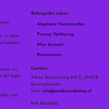
Belangrijke zaken
 twee
Algemene Voorwaarden
ina
Privacy Verklaring
er en door
rkt hadden
Mijn Account
Retourneren
Contact
, waar wij
n dit tegen
Adres: Schipholweg 845 E, 2143CB
Boesingheliede
Mail:
info@smokerswebshop.nl
zeker van
Kvk: 80545912