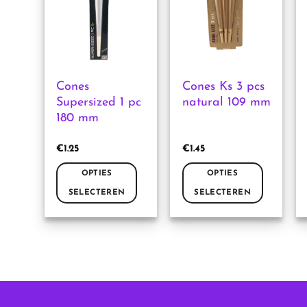
Deze
Deze
optie
optie
kan
kan
gekozen
gekozen
worden
worden
Cones
Cones Ks 3 pcs
op
op
Supersized 1 pc
natural 109 mm
de
de
180 mm
productpagina
productpagina
€
1.25
€
1.45
OPTIES
OPTIES
SELECTEREN
SELECTEREN
Dit
Dit
product
product
heeft
heeft
meerdere
meerdere
variaties.
variaties.
Deze
Deze
optie
optie