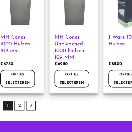
Deze
Deze
Deze
optie
optie
optie
kan
kan
kan
gekozen
gekozen
gekozen
worden
worden
worden
MH Cones
MH Cones
J Ware 10
op
op
op
1000 Hulzen
Unbleached
Hulzen
de
de
de
109 mm
1000 Hulzen
productpagina
productpagina
productpag
109 MM
€
67.50
€
69.50
€
85.00
OPTIES
OPTIES
OPTIE
SELECTEREN
SELECTEREN
SELECTE
Dit
Dit
Dit
product
product
product
heeft
heeft
heeft
1
2
meerdere
meerdere
meerdere
variaties.
variaties.
variaties.
Deze
Deze
Deze
optie
optie
optie