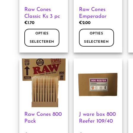
Raw Cones
Raw Cones
Classic Ks 3 pc
Emperador
€
1.70
€
2.00
OPTIES
OPTIES
SELECTEREN
SELECTEREN
Dit
Dit
product
product
heeft
heeft
meerdere
meerdere
variaties.
variaties.
Deze
Deze
optie
optie
kan
kan
gekozen
gekozen
worden
worden
Raw Cones 800
J ware box 800
op
op
Pack
Reefer 109/40
de
de
productpagina
productpagina