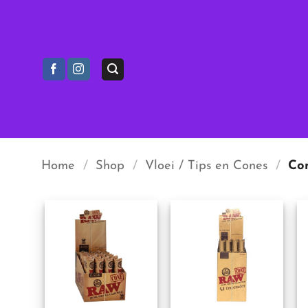
Ga
naar
inhoud
Home
/
Shop
/
Vloei / Tips en Cones
/
Co