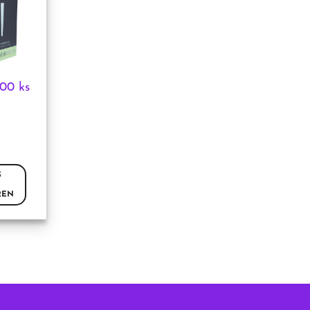
00 ks
ina
S
REN