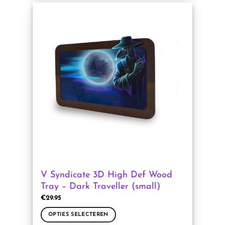
heeft
meerdere
variaties.
Deze
optie
kan
gekozen
worden
op
de
productpagina
V Syndicate 3D High Def Wood
Tray – Dark Traveller (small)
€
29.95
OPTIES SELECTEREN