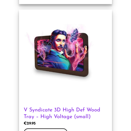
Dit
product
heeft
meerdere
variaties.
Deze
optie
kan
gekozen
worden
op
de
productpagina
V Syndicate 3D High Def Wood
Tray – High Voltage (small)
€
29.95