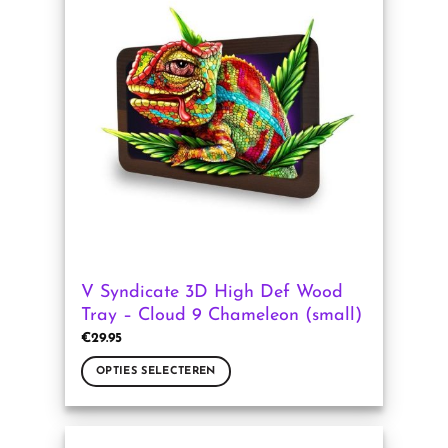
variaties.
Deze
optie
kan
gekozen
worden
op
de
productpagina
V Syndicate 3D High Def Wood
Tray – Cloud 9 Chameleon (small)
€
29.95
OPTIES SELECTEREN
Dit
product
heeft