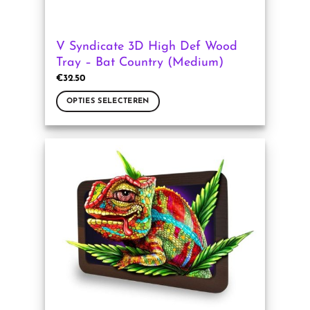
V Syndicate 3D High Def Wood
Tray – Bat Country (Medium)
€
32.50
OPTIES SELECTEREN
Dit
product
heeft
meerdere
variaties.
Deze
optie
kan
gekozen
worden
op
de
productpagina