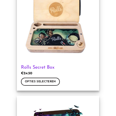
Rolls Secret Box
€
24.50
OPTIES SELECTEREN
Dit
product
heeft
meerdere
variaties.
Deze