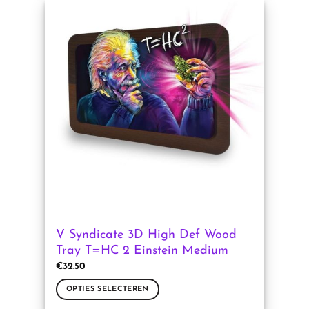
heeft
meerdere
variaties.
Deze
optie
kan
gekozen
worden
op
de
productpagina
V Syndicate 3D High Def Wood
Tray T=HC 2 Einstein Medium
€
32.50
OPTIES SELECTEREN
Dit