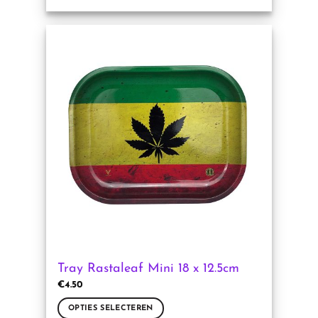
Dit
product
heeft
meerdere
variaties.
Deze
optie
kan
gekozen
worden
op
de
productpagina
Tray Rastaleaf Mini 18 x 12.5cm
€
4.50
OPTIES SELECTEREN