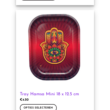
Dit
product
heeft
meerdere
variaties.
Deze
optie
kan
gekozen
worden
op
de
productpagina
Tray Hamsa Mini 18 x 12.5 cm
€
4.50
OPTIES SELECTEREN