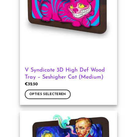
kan
gekozen
worden
op
de
productpagina
V Syndicate 3D High Def Wood
Tray – Seshigher Cat (Medium)
€
32.50
OPTIES SELECTEREN
Dit
product
heeft
meerdere
variaties.
Deze