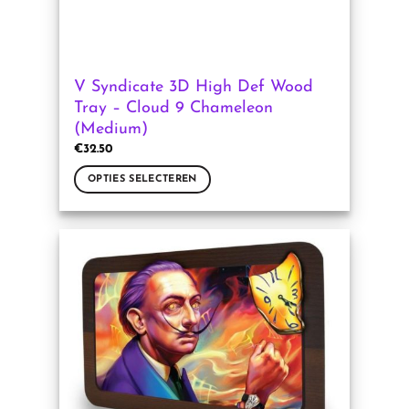
V Syndicate 3D High Def Wood
Tray – Cloud 9 Chameleon
(Medium)
€
32.50
OPTIES SELECTEREN
Dit
product
heeft
meerdere
variaties.
Deze
optie
kan
gekozen
worden
op