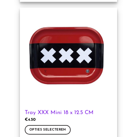
product
heeft
meerdere
variaties.
Deze
optie
kan
gekozen
worden
op
de
productpagina
Tray XXX Mini 18 x 12.5 CM
€
4.50
OPTIES SELECTEREN