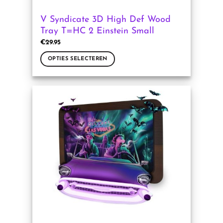
V Syndicate 3D High Def Wood
Tray T=HC 2 Einstein Small
€
29.95
OPTIES SELECTEREN
Dit
product
heeft
meerdere
variaties.
Deze
optie
kan
gekozen
worden
op
de
productpagina