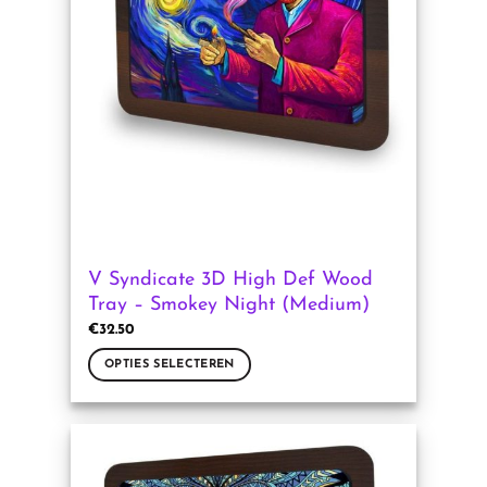
optie
kan
gekozen
worden
op
de
productpagina
V Syndicate 3D High Def Wood
Tray – Smokey Night (Medium)
€
32.50
OPTIES SELECTEREN
Dit
product
heeft
meerdere
variaties.