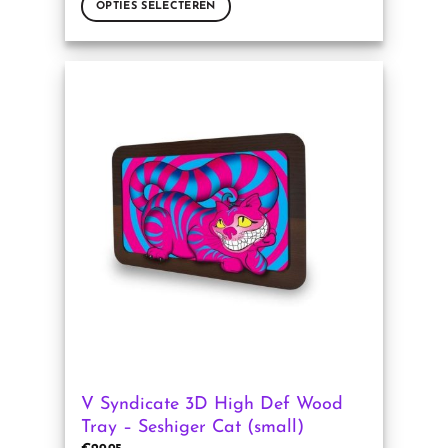
OPTIES SELECTEREN
Dit
product
heeft
meerdere
variaties.
Deze
optie
kan
gekozen
worden
op
de
productpagina
V Syndicate 3D High Def Wood
Tray – Seshiger Cat (small)