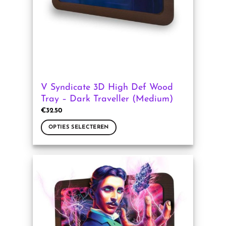
op
de
productpagina
V Syndicate 3D High Def Wood
Tray – Dark Traveller (Medium)
€
32.50
OPTIES SELECTEREN
Dit
product
heeft
meerdere
variaties.
Deze
optie
kan
gekozen