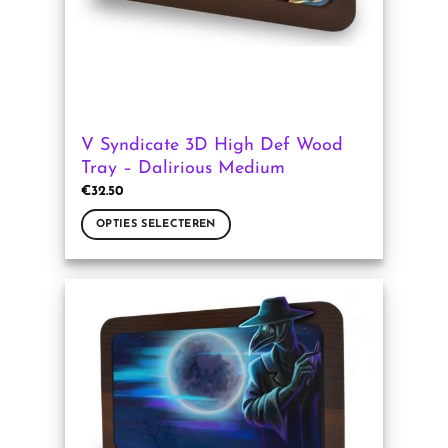
de
productpagina
V Syndicate 3D High Def Wood
Tray – Dalirious Medium
€
32.50
OPTIES SELECTEREN
Dit
product
heeft
meerdere
variaties.
Deze
optie
kan
gekozen
worden