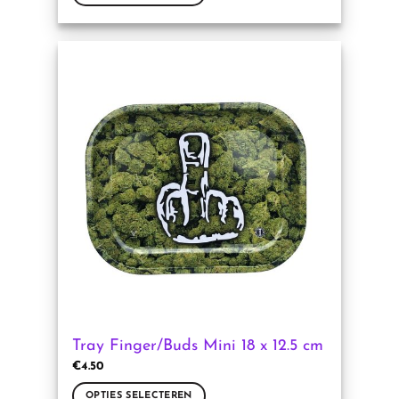
Dit
product
heeft
meerdere
variaties.
Deze
optie
kan
gekozen
worden
op
de
productpagina
Tray Finger/Buds Mini 18 x 12.5 cm
€
4.50
OPTIES SELECTEREN