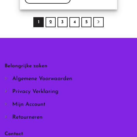
Dit
product
heeft
1
2
3
4
5
meerdere
variaties.
Deze
optie
kan
gekozen
worden
Belangrijke zaken
op
de
Algemene Voorwaarden
productpagina
Privacy Verklaring
Mijn Account
Retourneren
Contact