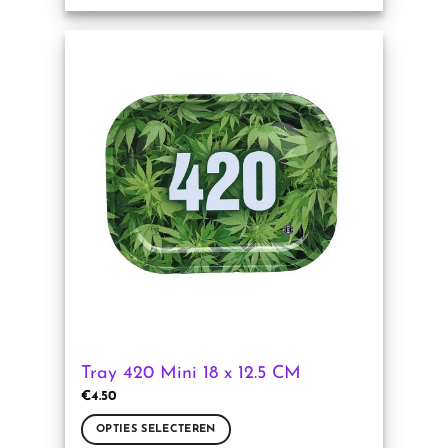
Dit
product
heeft
meerdere
variaties.
Deze
optie
kan
gekozen
worden
op
de
productpagina
Tray 420 Mini 18 x 12.5 CM
€
4.50
OPTIES SELECTEREN