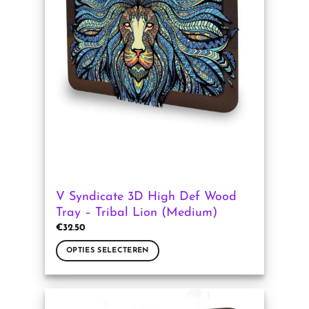
Deze
optie
kan
gekozen
worden
op
de
productpagina
V Syndicate 3D High Def Wood
Tray – Tribal Lion (Medium)
€
32.50
OPTIES SELECTEREN
Dit
product
heeft