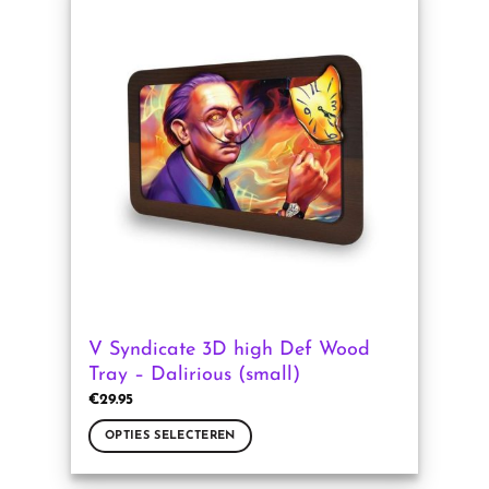
meerdere
variaties.
Deze
optie
kan
gekozen
worden
op
de
productpagina
V Syndicate 3D high Def Wood
Tray – Dalirious (small)
€
29.95
OPTIES SELECTEREN
Dit
product