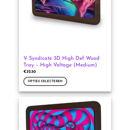
worden
op
de
productpagina
V Syndicate 3D High Def Wood
Tray – High Voltage (Medium)
€
32.50
OPTIES SELECTEREN
Dit
product
heeft
meerdere
variaties.
Deze
optie