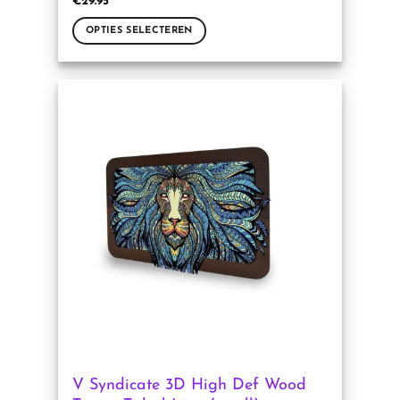
€
29.95
OPTIES SELECTEREN
Dit
product
heeft
meerdere
variaties.
Deze
optie
kan
gekozen
worden
op
de
productpagina
V Syndicate 3D High Def Wood