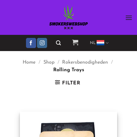
Ga
naar
inhoud
NL
Home
/
Shop
/
Rokersbenodigheden
/
Rolling Trays
FILTER