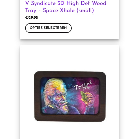
V Syndicate 3D High Def Wood
Tray – Space Xhale (small)
€
29.95
OPTIES SELECTEREN
Dit
product
heeft
meerdere
variaties.
Deze
optie
kan
gekozen
worden
op
de
productpagina