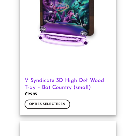
optie
kan
gekozen
worden
op
de
productpagina
V Syndicate 3D High Def Wood
Tray – Bat Country (small)
€
29.95
OPTIES SELECTEREN
Dit
product
heeft
meerdere