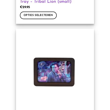
Tray – Tribal Lion (small)
€
29.95
OPTIES SELECTEREN
Dit
product
heeft
meerdere
variaties.
Deze
optie
kan
gekozen
worden
op
de
productpagina