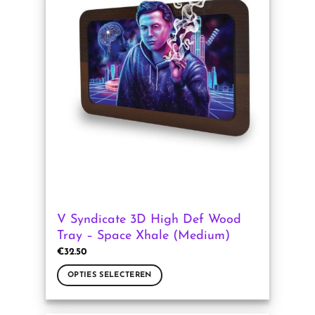
meerdere
variaties.
Deze
optie
kan
gekozen
worden
op
de
productpagina
V Syndicate 3D High Def Wood
Tray – Space Xhale (Medium)
€
32.50
OPTIES SELECTEREN
Dit
product