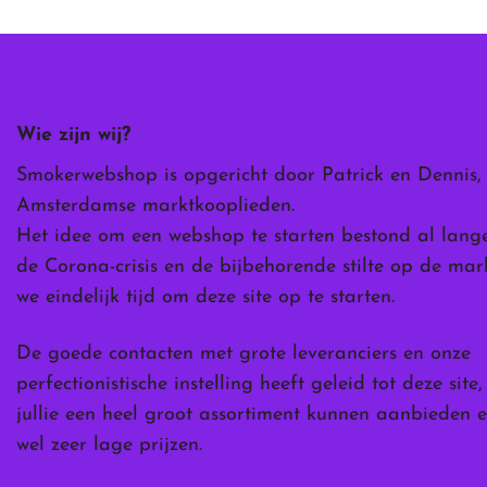
variaties.
variaties.
variaties.
Deze
Deze
Deze
optie
optie
optie
kan
kan
kan
gekozen
gekozen
gekozen
Wie zijn wij?
worden
worden
worden
op
op
op
Smokerwebshop is opgericht door Patrick en Dennis,
de
de
de
Amsterdamse marktkooplieden.
productpagina
productpagina
productpag
Het idee om een webshop te starten bestond al lang
de Corona-crisis en de bijbehorende stilte op de ma
we eindelijk tijd om deze site op te starten.
De goede contacten met grote leveranciers en onze
perfectionistische instelling heeft geleid tot deze site
jullie een heel groot assortiment kunnen aanbieden e
wel zeer lage prijzen.