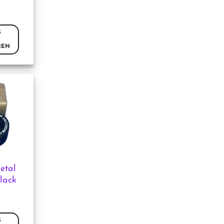
ina
S
REN
etal
lack
2
ina
S