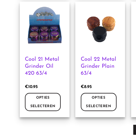
heeft
heeft
meerdere
meerdere
variaties.
variaties.
Deze
Deze
optie
optie
kan
kan
gekozen
gekozen
worden
worden
Cool 21 Metal
Cool 22 Metal
op
op
Grinder Oil
Grinder Plain
de
de
420 63/4
63/4
productpagina
productpagina
€
10.95
€
8.95
OPTIES
OPTIES
SELECTEREN
SELECTEREN
Dit
Dit
product
product
heeft
heeft
meerdere
meerdere