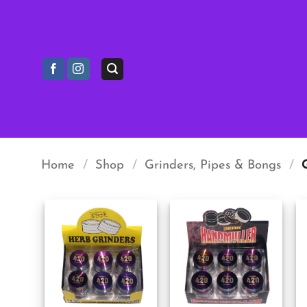
Ga
naar
inhoud
Home
/
Shop
/
Grinders, Pipes & Bongs
/
G