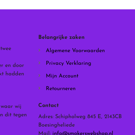
Belangrijke zaken
 twee
Algemene Voorwaarden
ina
Privacy Verklaring
er en door
rkt hadden
Mijn Account
Retourneren
Contact
, waar wij
n dit tegen
Adres: Schipholweg 845 E, 2143CB
Boesingheliede
Mail:
info@smokerswebshop.nl