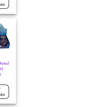
REN
Metal
il
4
ina
S
REN