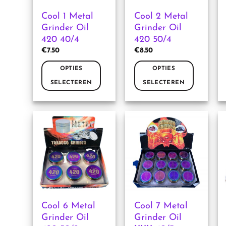
Cool 1 Metal
Cool 2 Metal
Grinder Oil
Grinder Oil
420 40/4
420 50/4
€
7.50
€
8.50
OPTIES
OPTIES
SELECTEREN
SELECTEREN
Dit
Dit
product
product
heeft
heeft
meerdere
meerdere
variaties.
variaties.
Deze
Deze
optie
optie
kan
kan
gekozen
gekozen
worden
worden
Cool 6 Metal
Cool 7 Metal
op
op
Grinder Oil
Grinder Oil
de
de