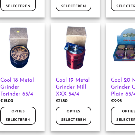
SELECTEREN
SELECTEREN
SELECTE
Dit
Dit
Dit
product
product
product
heeft
heeft
heeft
meerdere
meerdere
meerdere
variaties.
variaties.
variaties.
Deze
Deze
Deze
optie
optie
optie
kan
kan
kan
gekozen
gekozen
gekozen
worden
worden
worden
Cool 18 Metal
Cool 19 Metal
Cool 20 
op
op
op
Grinder
Grinder Mill
Grinder O
de
de
de
Torinder 63/4
XXX 54/4
Plain 63/
productpagina
productpagina
productpag
€
15.00
€
11.50
€
9.95
OPTIES
OPTIES
OPTIE
SELECTEREN
SELECTEREN
SELECTE
Dit
Dit
Dit
product
product
product