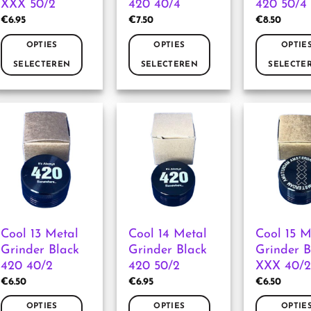
XXX 50/2
420 40/4
420 50/4
productpagina
productpagina
productpag
€
6.95
€
7.50
€
8.50
OPTIES
OPTIES
OPTIE
SELECTEREN
SELECTEREN
SELECTE
Dit
Dit
Dit
product
product
product
heeft
heeft
heeft
meerdere
meerdere
meerdere
variaties.
variaties.
variaties.
Deze
Deze
Deze
optie
optie
optie
kan
kan
kan
gekozen
gekozen
gekozen
worden
worden
worden
Cool 13 Metal
Cool 14 Metal
Cool 15 M
op
op
op
Grinder Black
Grinder Black
Grinder B
de
de
de
420 40/2
420 50/2
XXX 40/
productpagina
productpagina
productpag
€
6.50
€
6.95
€
6.50
OPTIES
OPTIES
OPTIE