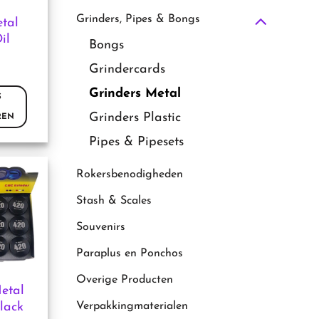
Grinders, Pipes & Bongs
tal
il
Bongs
Grindercards
Grinders Metal
S
Grinders Plastic
REN
Pipes & Pipesets
Rokersbenodigheden
Stash & Scales
Souvenirs
Paraplus en Ponchos
Overige Producten
etal
Verpakkingmaterialen
lack