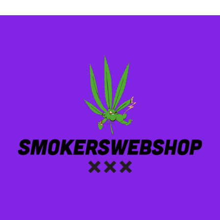
variaties.
variaties.
Deze
Deze
optie
optie
kan
kan
gekozen
gekozen
worden
worden
op
op
de
de
productpagina
productpagina