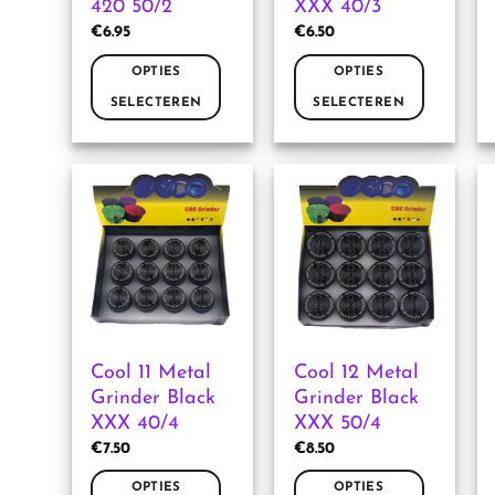
420 50/2
XXX 40/3
productpagina
productpagina
€
6.95
€
6.50
OPTIES
OPTIES
SELECTEREN
SELECTEREN
Dit
Dit
product
product
heeft
heeft
meerdere
meerdere
variaties.
variaties.
Deze
Deze
optie
optie
kan
kan
gekozen
gekozen
worden
worden
Cool 11 Metal
Cool 12 Metal
op
op
Grinder Black
Grinder Black
de
de
XXX 40/4
XXX 50/4
productpagina
productpagina
€
7.50
€
8.50
OPTIES
OPTIES