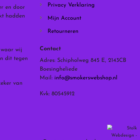
Privacy Verklaring
er en door
rkt hadden
Mijn Account
Retourneren
Contact
, waar wij
n dit tegen
Adres: Schipholweg 845 E, 2143CB
Boesingheliede
Mail:
info@smokerswebshop.nl
zeker van
Kvk: 80545912