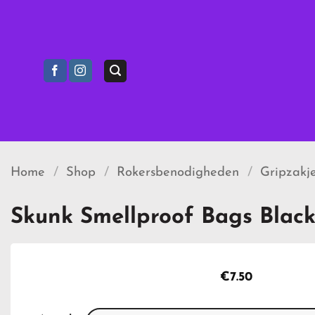
Ga
naar
inhoud
Home
/
Shop
/
Rokersbenodigheden
/
Gripzakje
Skunk Smellproof Bags Black
€
7.50