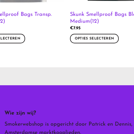
llproof Bags Transp.
Skunk Smellproof Bags Bl
2)
Medium(12)
€
7.95
ELECTEREN
OPTIES SELECTEREN
Dit
product
heeft
meerdere
variaties.
Deze
optie
kan
gekozen
worden
Wie zijn wij?
op
de
Smokerwebshop is opgericht door Patrick en Dennis,
ina
productpagina
Amsterdamse marktkooplieden.