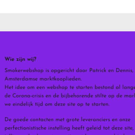
heeft
meerdere
variaties.
Deze
optie
kan
gekozen
worden
Wie zijn wij?
op
de
Smokerwebshop is opgericht door Patrick en Dennis,
ina
productpagina
Amsterdamse marktkooplieden.
Het idee om een webshop te starten bestond al lang
de Corona-crisis en de bijbehorende stilte op de ma
we eindelijk tijd om deze site op te starten.
De goede contacten met grote leveranciers en onze
perfectionistische instelling heeft geleid tot deze site