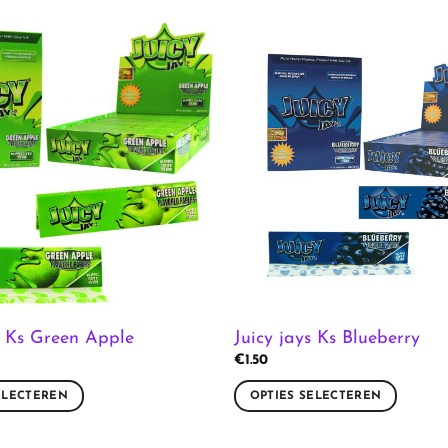
s Ks Green Apple
Juicy jays Ks Blueberry
€
1.50
ELECTEREN
OPTIES SELECTEREN
Dit
product