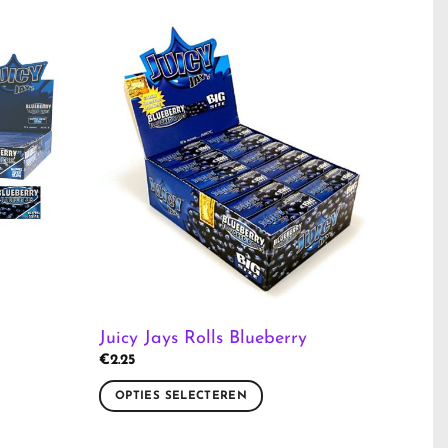
Juicy Jays Rolls Blueberry
€
2.25
OPTIES SELECTEREN
Dit
product