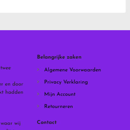
heeft
meerdere
variaties.
Deze
optie
kan
gekozen
worden
Belangrijke zaken
op
de
 twee
Algemene Voorwaarden
productpagina
Privacy Verklaring
er en door
rkt hadden
Mijn Account
Retourneren
Contact
, waar wij