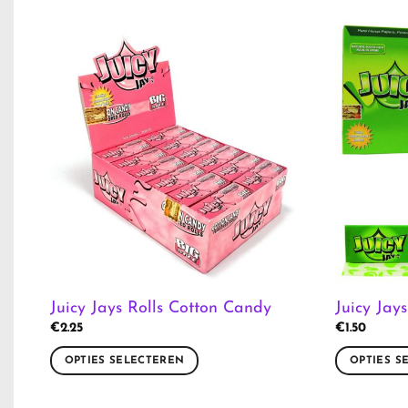
Juicy Jays Rolls Cotton Candy
Juicy Jay
€
2.25
€
1.50
OPTIES SELECTEREN
OPTIES S
Dit
Dit
product
product