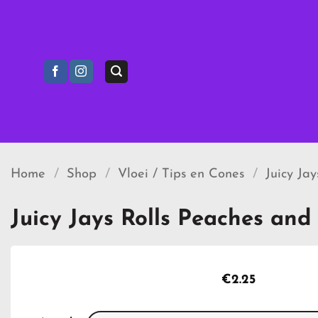
Ga
naar
inhoud
Home
/
Shop
/
Vloei / Tips en Cones
/
Juicy Ja
Juicy Jays Rolls Peaches an
€
2.25