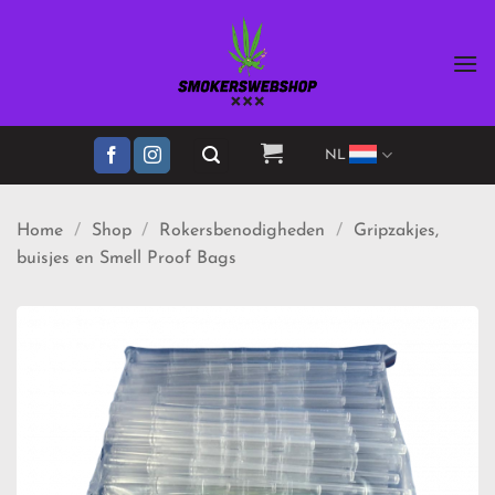
Ga
naar
inhoud
NL
Home
/
Shop
/
Rokersbenodigheden
/
Gripzakjes,
buisjes en Smell Proof Bags