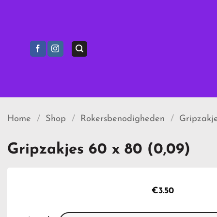
Ga
naar
inhoud
Home
/
Shop
/
Rokersbenodigheden
/
Gripzakje
Gripzakjes 60 x 80 (0,09)
€
3.50