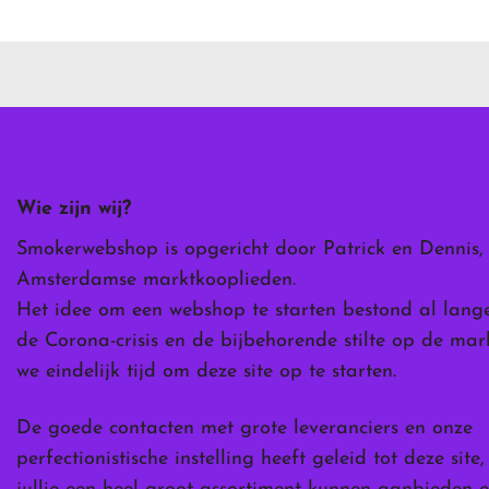
heeft
meerdere
variaties.
Deze
optie
kan
gekozen
worden
Wie zijn wij?
op
de
Smokerwebshop is opgericht door Patrick en Dennis,
ina
productpagina
Amsterdamse marktkooplieden.
Het idee om een webshop te starten bestond al lang
de Corona-crisis en de bijbehorende stilte op de ma
we eindelijk tijd om deze site op te starten.
De goede contacten met grote leveranciers en onze
perfectionistische instelling heeft geleid tot deze site