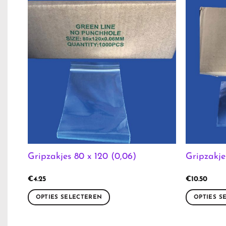
Gripzakjes 80 x 120 (0,06)
Gripzakje
€
4.25
€
10.50
OPTIES SELECTEREN
OPTIES S
Dit
Dit
product
product