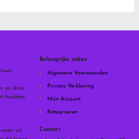
heeft
meerdere
variaties.
Deze
optie
kan
gekozen
worden
Belangrijke zaken
op
de
 twee
Algemene Voorwaarden
productpagina
Privacy Verklaring
er en door
rkt hadden
Mijn Account
Retourneren
Contact
, waar wij