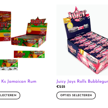
ys Ks Jamaican Rum
Juicy Jays Rolls Bubbleg
€
2.25
ELECTEREN
OPTIES SELECTEREN
Dit
product