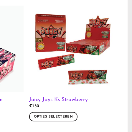
um
Juicy Jays Ks Strawberry
€
1.50
OPTIES SELECTEREN
Dit
product