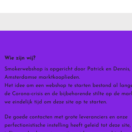
heeft
meerdere
variaties.
Deze
optie
kan
gekozen
worden
Wie zijn wij?
op
de
Smokerwebshop is opgericht door Patrick en Dennis,
ina
productpagina
Amsterdamse marktkooplieden.
Het idee om een webshop te starten bestond al lang
de Corona-crisis en de bijbehorende stilte op de ma
we eindelijk tijd om deze site op te starten.
De goede contacten met grote leveranciers en onze
perfectionistische instelling heeft geleid tot deze site