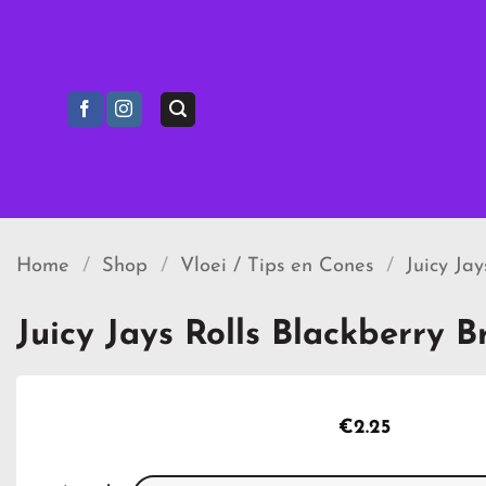
Ga
naar
inhoud
Home
/
Shop
/
Vloei / Tips en Cones
/
Juicy Ja
Juicy Jays Rolls Blackberry 
€
2.25