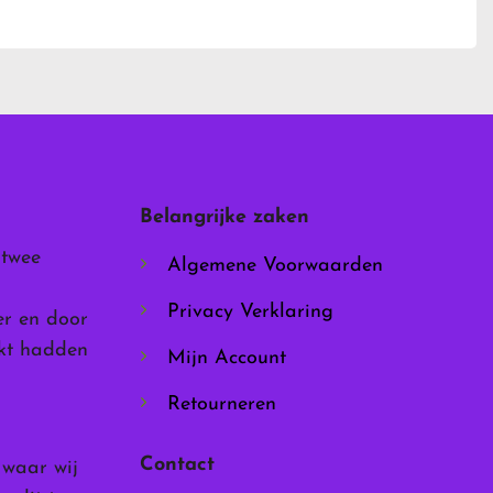
heeft
meerdere
variaties.
Deze
optie
kan
gekozen
worden
Belangrijke zaken
op
de
 twee
Algemene Voorwaarden
productpagina
Privacy Verklaring
er en door
rkt hadden
Mijn Account
Retourneren
Contact
, waar wij