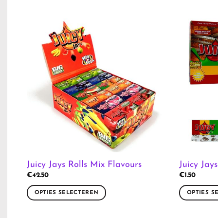
Juicy Jays Rolls Mix Flavours
Juicy Ja
€
42.50
€
1.50
OPTIES SELECTEREN
OPTIES S
Dit
Dit
product
product