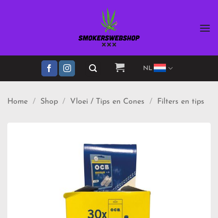
Ga
naar
inhoud
NL
Home
/
Shop
/
Vloei / Tips en Cones
/
Filters en tips