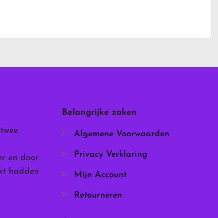
Dit
product
heeft
meerdere
variaties.
Deze
optie
kan
gekozen
worden
Belangrijke zaken
op
de
 twee
Algemene Voorwaarden
productpagina
Privacy Verklaring
er en door
rkt hadden
Mijn Account
Retourneren