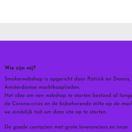
Dit
product
heeft
meerdere
variaties.
Deze
optie
kan
gekozen
worden
Wie zijn wij?
op
de
Smokerwebshop is opgericht door Patrick en Dennis,
ina
productpagina
Amsterdamse marktkooplieden.
Het idee om een webshop te starten bestond al lang
de Corona-crisis en de bijbehorende stilte op de ma
we eindelijk tijd om deze site op te starten.
De goede contacten met grote leveranciers en onze