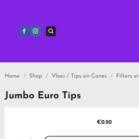
Ga
naar
inhoud
Home
/
Shop
/
Vloei / Tips en Cones
/
Filters e
Jumbo Euro Tips
€
0.50