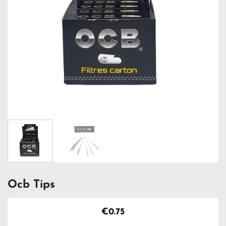
Ocb Tips
€
0.75