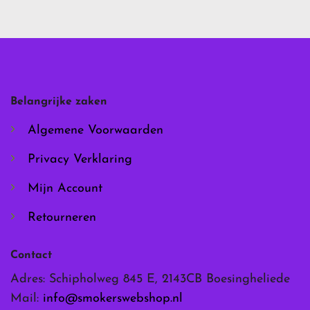
meerdere
meerdere
variaties.
variaties.
Deze
Deze
optie
optie
kan
kan
gekozen
gekozen
worden
worden
Belangrijke zaken
op
op
de
de
Algemene Voorwaarden
productpagina
productpagina
Privacy Verklaring
Mijn Account
Retourneren
Contact
Adres: Schipholweg 845 E, 2143CB Boesingheliede
Mail:
info@smokerswebshop.nl