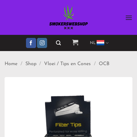
Ga
naar
inhoud
NL
Home
/
Shop
/
Vloei / Tips en Cones
/
OCB