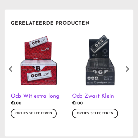
GERELATEERDE PRODUCTEN
Ocb Wit extra long
Ocb Zwart Klein
€
1.00
€
1.00
OPTIES SELECTEREN
OPTIES SELECTEREN
Dit
Dit
product
product
heeft
heeft