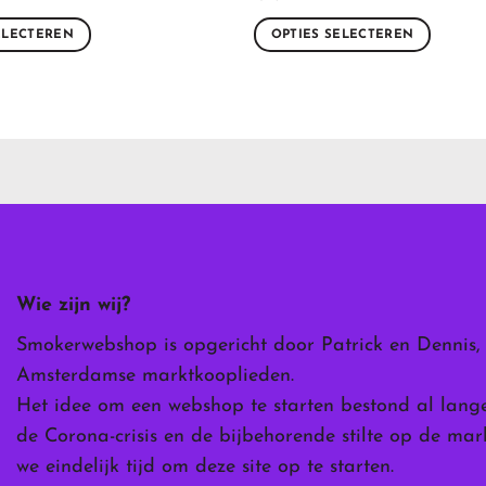
ELECTEREN
OPTIES SELECTEREN
Dit
product
heeft
meerdere
variaties.
Deze
optie
kan
gekozen
worden
Wie zijn wij?
op
de
Smokerwebshop is opgericht door Patrick en Dennis,
ina
productpagina
Amsterdamse marktkooplieden.
Het idee om een webshop te starten bestond al lang
de Corona-crisis en de bijbehorende stilte op de ma
we eindelijk tijd om deze site op te starten.