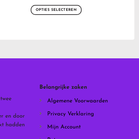
OPTIES SELECTEREN
Dit
product
heeft
meerdere
variaties.
Deze
optie
kan
gekozen
worden
Belangrijke zaken
op
de
 twee
Algemene Voorwaarden
productpagina
Privacy Verklaring
er en door
rkt hadden
Mijn Account