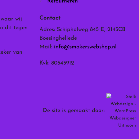
Retourneren
Contact
, waar wij
n dit tegen
Adres: Schipholweg 845 E, 2143CB
Boesingheliede
Mail:
info@smokerswebshop.nl
zeker van
Kvk: 80545912
De site is gemaakt door: