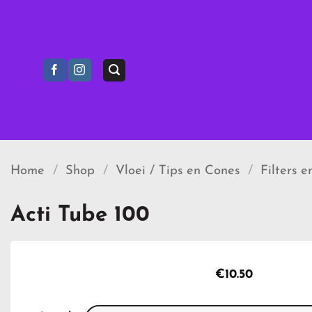
Ga
naar
inhoud
Home
/
Shop
/
Vloei / Tips en Cones
/
Filters e
Acti Tube 100
€
10.50