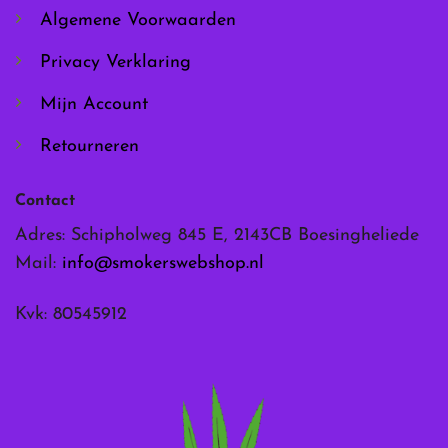
de
de
Algemene Voorwaarden
productpagina
productpagina
Privacy Verklaring
Mijn Account
Retourneren
Contact
Adres: Schipholweg 845 E, 2143CB Boesingheliede
Mail:
info@smokerswebshop.nl
Kvk: 80545912