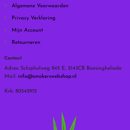
de
de
Algemene Voorwaarden
productpagina
productpagina
Privacy Verklaring
Mijn Account
Retourneren
Contact
Adres: Schipholweg 845 E, 2143CB Boesingheliede
Mail:
info@smokerswebshop.nl
Kvk: 80545912