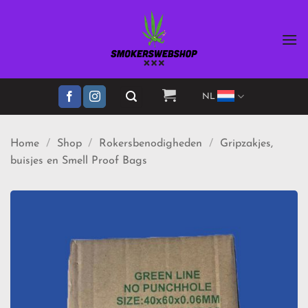
Ga
naar
inhoud
NL
Home
/
Shop
/
Rokersbenodigheden
/
Gripzakjes,
buisjes en Smell Proof Bags