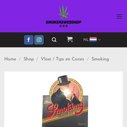
Ga
naar
inhoud
NL
Home
/
Shop
/
Vloei / Tips en Cones
/
Smoking