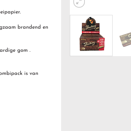
eipapier.
langzaam brandend en
aardige gom .
combipack is van