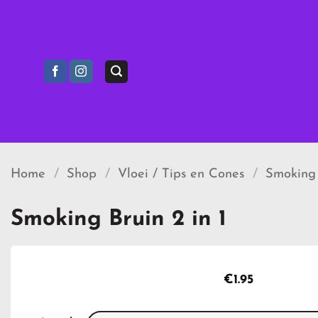
Ga
naar
inhoud
Home
/
Shop
/
Vloei / Tips en Cones
/
Smoking
Smoking Bruin 2 in 1
€
1.95