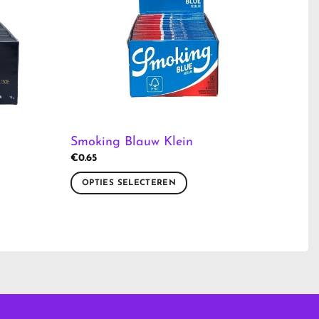
Smoking Blauw Klein
€
0.65
OPTIES SELECTEREN
Dit
product
heeft
meerdere
variaties.
Deze
optie
kan