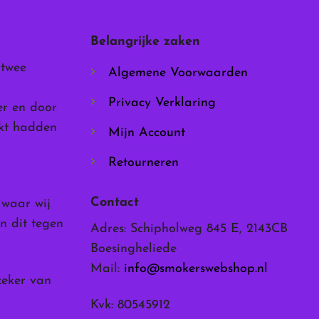
gekozen
worden
Belangrijke zaken
op
de
 twee
Algemene Voorwaarden
productpagina
Privacy Verklaring
er en door
rkt hadden
Mijn Account
Retourneren
Contact
, waar wij
n dit tegen
Adres: Schipholweg 845 E, 2143CB
Boesingheliede
Mail:
info@smokerswebshop.nl
zeker van
Kvk: 80545912