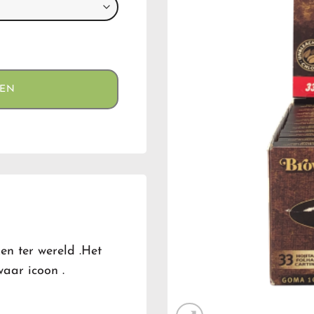
GEN
n ter wereld .Het
waar icoon .