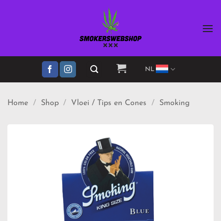
Ga
naar
inhoud
NL
Home
/
Shop
/
Vloei / Tips en Cones
/
Smoking