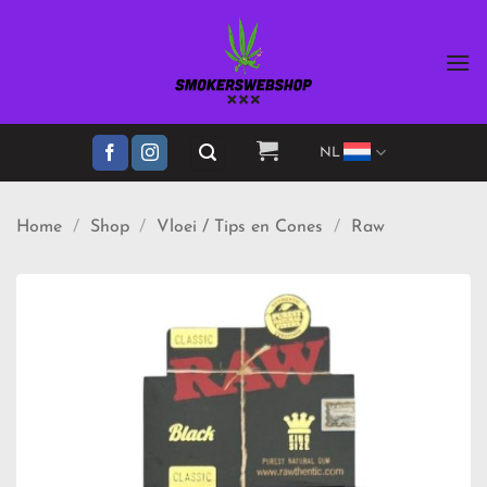
Ga
naar
inhoud
NL
Home
/
Shop
/
Vloei / Tips en Cones
/
Raw