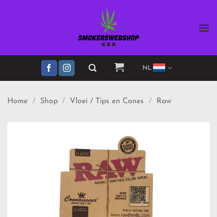
Ga
naar
inhoud
NL
Home
/
Shop
/
Vloei / Tips en Cones
/
Raw