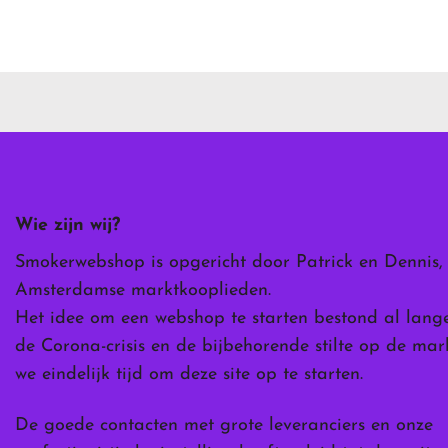
Dit
product
heeft
meerdere
variaties.
Deze
optie
kan
gekozen
worden
Wie zijn wij?
op
de
Smokerwebshop is opgericht door Patrick en Dennis,
ina
productpagina
Amsterdamse marktkooplieden.
Het idee om een webshop te starten bestond al lang
de Corona-crisis en de bijbehorende stilte op de ma
we eindelijk tijd om deze site op te starten.
De goede contacten met grote leveranciers en onze