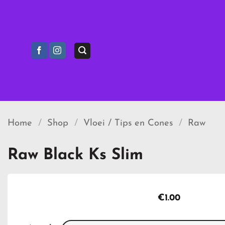
Ga
naar
inhoud
Home
/
Shop
/
Vloei / Tips en Cones
/
Raw
Raw Black Ks Slim
€
1.00