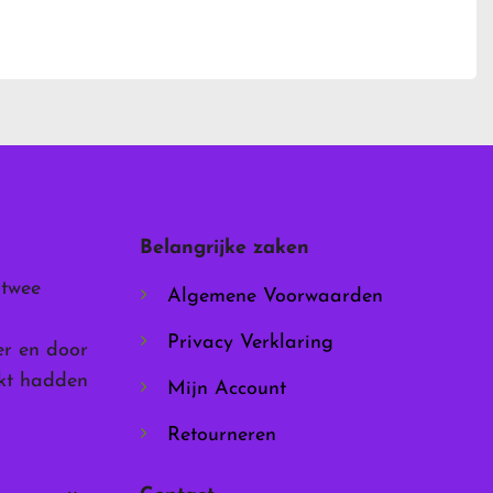
Dit
product
heeft
meerdere
variaties.
Deze
optie
kan
gekozen
worden
Belangrijke zaken
op
de
 twee
Algemene Voorwaarden
productpagina
Privacy Verklaring
er en door
rkt hadden
Mijn Account
Retourneren