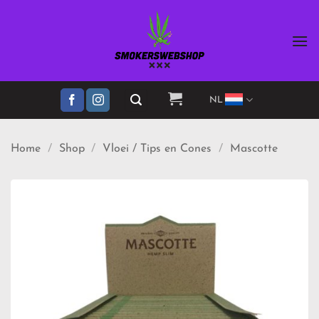
Ga
naar
inhoud
NL
Home
/
Shop
/
Vloei / Tips en Cones
/
Mascotte