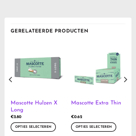
GERELATEERDE PRODUCTEN
m
Mascotte Hulzen X
Mascotte Extra Thin
Long
€
2.80
€
0.62
OPTIES SELECTEREN
OPTIES SELECTEREN
Dit
Dit