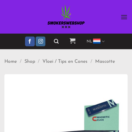
Ga
naar
inhoud
NL
Home
/
Shop
/
Vloei / Tips en Cones
/
Mascotte