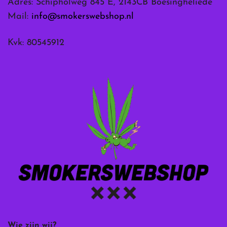
Adres: Schipholweg 845 E, 2143CB Boesingheliede
Mail:
info@smokerswebshop.nl
Kvk: 80545912
Wie zijn wij?