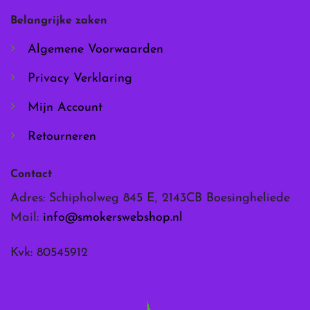
worden
worden
Belangrijke zaken
op
op
de
de
Algemene Voorwaarden
productpagina
productpagina
Privacy Verklaring
Mijn Account
Retourneren
Contact
Adres: Schipholweg 845 E, 2143CB Boesingheliede
Mail:
info@smokerswebshop.nl
Kvk: 80545912