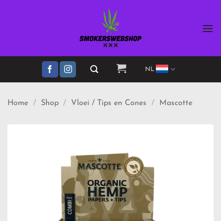
Ga
naar
inhoud
NL
Home
/
Shop
/
Vloei / Tips en Cones
/
Mascotte