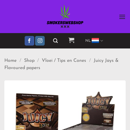
Ga
naar
inhoud
NL
Home
/
Shop
/
Vloei / Tips en Cones
/
Juicy Jays &
Flavoured papers