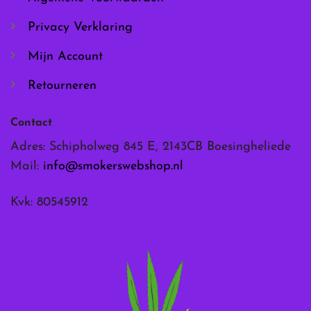
productpagina
productpagina
Privacy Verklaring
Mijn Account
Retourneren
Contact
Adres: Schipholweg 845 E, 2143CB Boesingheliede
Mail:
info@smokerswebshop.nl
Kvk: 80545912