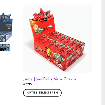
Juicy Jays Rolls Very Cherry
€
2.25
OPTIES SELECTEREN
Dit
product