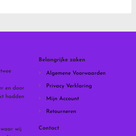
heeft
meerdere
variaties.
Deze
optie
kan
gekozen
worden
Belangrijke zaken
op
de
 twee
Algemene Voorwaarden
productpagina
Privacy Verklaring
er en door
rkt hadden
Mijn Account
Retourneren
Contact
, waar wij