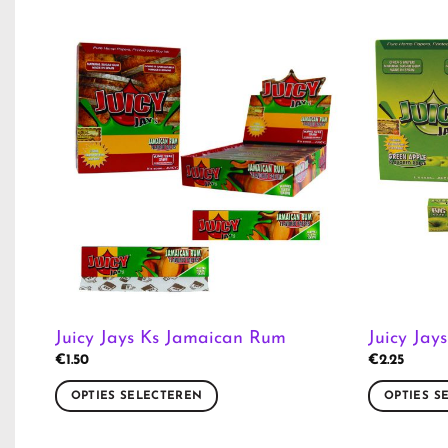
Juicy Jays Ks Jamaican Rum
Juicy Jay
€
1.50
€
2.25
OPTIES SELECTEREN
OPTIES S
Dit
Dit
product
product