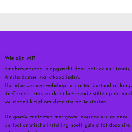
heeft
meerdere
variaties.
Deze
optie
kan
gekozen
worden
Wie zijn wij?
op
de
Smokerwebshop is opgericht door Patrick en Dennis,
ina
productpagina
Amsterdamse marktkooplieden.
Het idee om een webshop te starten bestond al lang
de Corona-crisis en de bijbehorende stilte op de ma
we eindelijk tijd om deze site op te starten.
De goede contacten met grote leveranciers en onze
perfectionistische instelling heeft geleid tot deze site