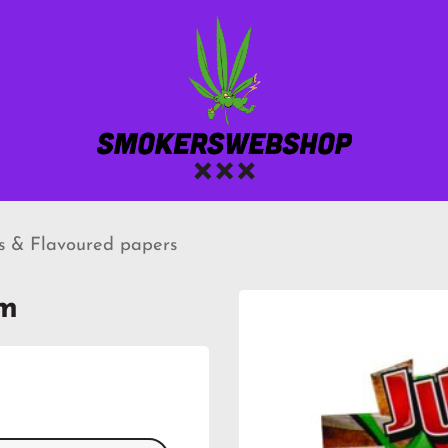
ys & Flavoured papers
um