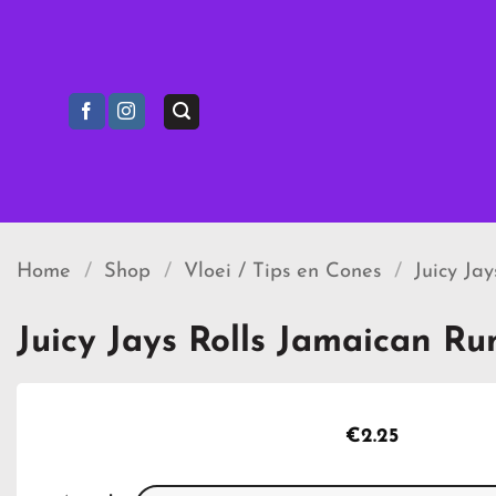
Ga
naar
inhoud
Home
/
Shop
/
Vloei / Tips en Cones
/
Juicy Ja
Juicy Jays Rolls Jamaican R
€
2.25