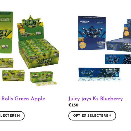
s Rolls Green Apple
Juicy jays Ks Blueberry
€
1.50
ELECTEREN
OPTIES SELECTEREN
Dit
product