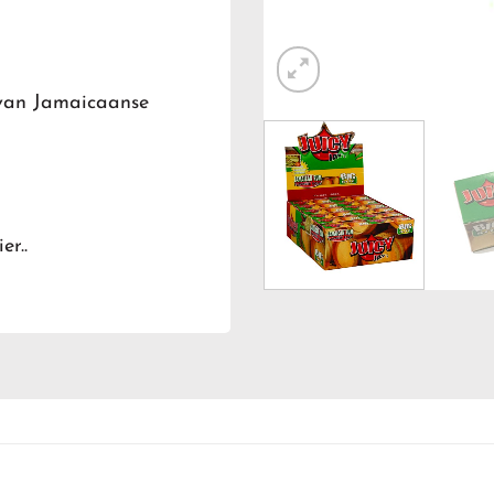
 van Jamaicaanse
er..