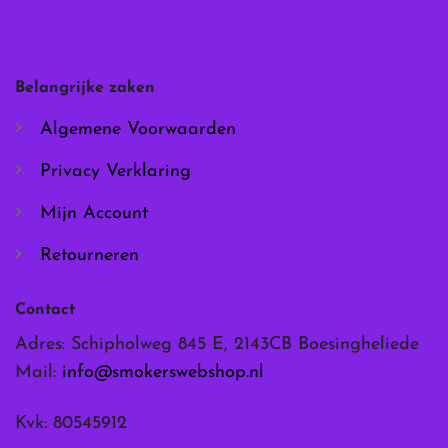
optie
optie
kan
kan
gekozen
gekozen
worden
worden
Belangrijke zaken
op
op
de
de
Algemene Voorwaarden
productpagina
productpagina
Privacy Verklaring
Mijn Account
Retourneren
Contact
Adres: Schipholweg 845 E, 2143CB Boesingheliede
Mail:
info@smokerswebshop.nl
Kvk: 80545912