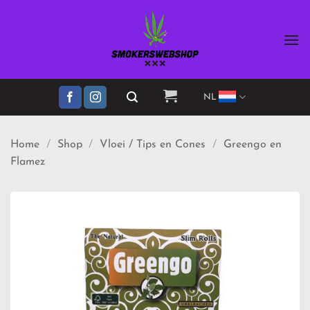
Ga
naar
inhoud
NL
Home
/
Shop
/
Vloei / Tips en Cones
/
Greengo en
Flamez