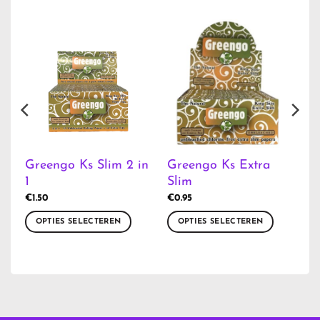
Greengo Ks Slim 2 in
Greengo Ks Extra
1
Slim
€
1.50
€
0.95
OPTIES SELECTEREN
OPTIES SELECTEREN
Dit
Dit
product
product
heeft
heeft
meerdere
meerdere
variaties.
variaties.
Deze
Deze