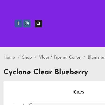
Ga
naar
inhoud
Home
/
Shop
/
Vloei / Tips en Cones
/
Blunts e
Cyclone Clear Blueberry
€
0.75