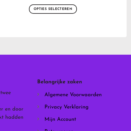
OPTIES SELECTEREN
Dit
product
heeft
meerdere
variaties.
Deze
optie
kan
gekozen
worden
Belangrijke zaken
op
de
 twee
Algemene Voorwaarden
productpagina
Privacy Verklaring
er en door
rkt hadden
Mijn Account