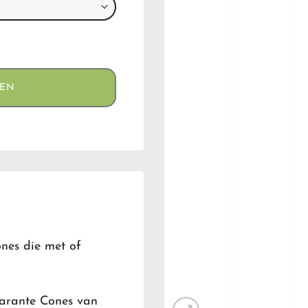
GEN
nes die met of
parante Cones van