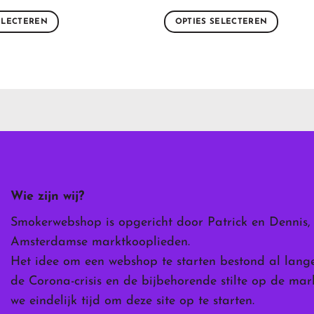
ELECTEREN
OPTIES SELECTEREN
Dit
product
heeft
meerdere
variaties.
Deze
optie
kan
gekozen
worden
Wie zijn wij?
op
de
Smokerwebshop is opgericht door Patrick en Dennis,
ina
productpagina
Amsterdamse marktkooplieden.
Het idee om een webshop te starten bestond al lang
de Corona-crisis en de bijbehorende stilte op de ma
we eindelijk tijd om deze site op te starten.