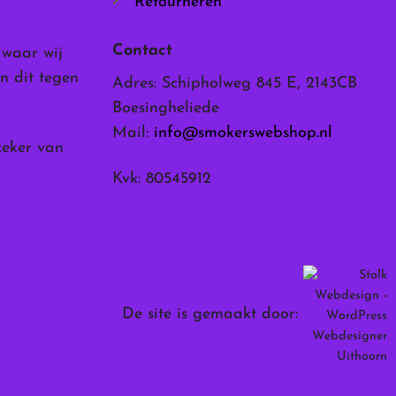
Retourneren
Contact
, waar wij
n dit tegen
Adres: Schipholweg 845 E, 2143CB
Boesingheliede
Mail:
info@smokerswebshop.nl
zeker van
Kvk: 80545912
De site is gemaakt door: