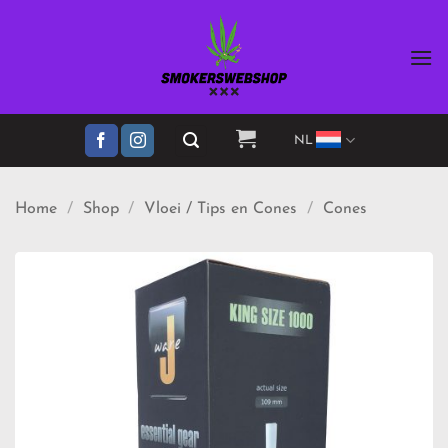
Ga
naar
inhoud
NL
Home
/
Shop
/
Vloei / Tips en Cones
/
Cones