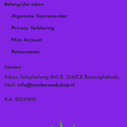
worden
worden
Belangrijke zaken
op
op
de
de
Algemene Voorwaarden
productpagina
productpagina
Privacy Verklaring
Mijn Account
Retourneren
Contact
Adres: Schipholweg 845 E, 2143CB Boesingheliede
Mail:
info@smokerswebshop.nl
Kvk: 80545912