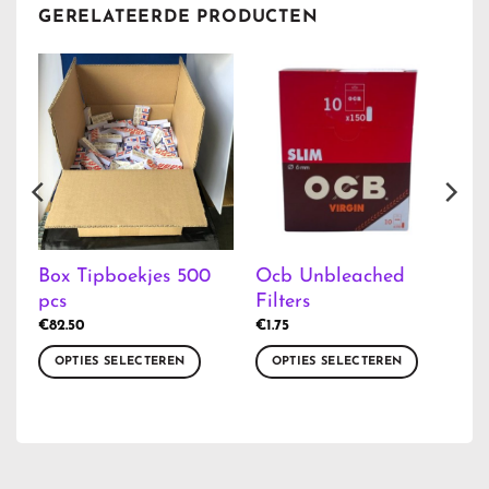
GERELATEERDE PRODUCTEN
Box Tipboekjes 500
Ocb Unbleached
pcs
Filters
€
82.50
€
1.75
OPTIES SELECTEREN
OPTIES SELECTEREN
Dit
Dit
product
product
heeft
heeft
meerdere
meerdere
variaties.
variaties.