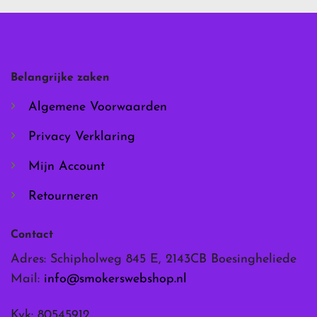
Deze
Deze
optie
optie
kan
kan
gekozen
gekozen
worden
worden
Belangrijke zaken
op
op
de
de
Algemene Voorwaarden
productpagina
productpagina
Privacy Verklaring
Mijn Account
Retourneren
Contact
Adres: Schipholweg 845 E, 2143CB Boesingheliede
Mail:
info@smokerswebshop.nl
Kvk: 80545912