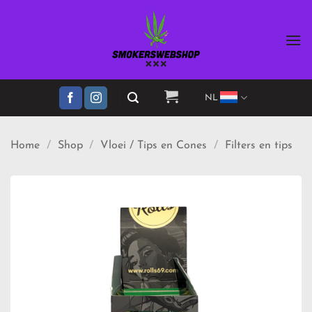
Ga
naar
inhoud
NL
Home
/
Shop
/
Vloei / Tips en Cones
/
Filters en tips