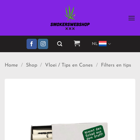
Ga
naar
inhoud
NL
Home
/
Shop
/
Vloei / Tips en Cones
/
Filters en tips