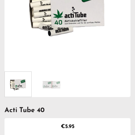
Acti Tube 40
€
5.95