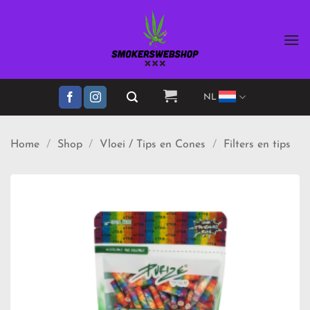
Ga
naar
inhoud
NL
Home
/
Shop
/
Vloei / Tips en Cones
/
Filters en tips