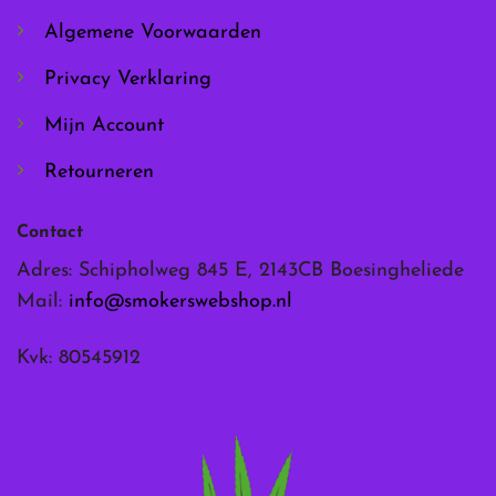
de
de
Algemene Voorwaarden
productpagina
productpagina
Privacy Verklaring
Mijn Account
Retourneren
Contact
Adres: Schipholweg 845 E, 2143CB Boesingheliede
Mail:
info@smokerswebshop.nl
Kvk: 80545912