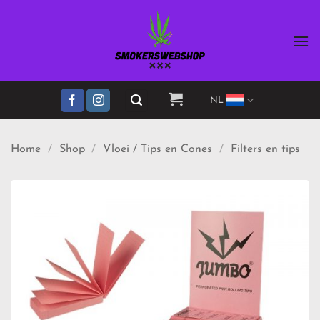
Ga
naar
inhoud
NL
Home
/
Shop
/
Vloei / Tips en Cones
/
Filters en tips