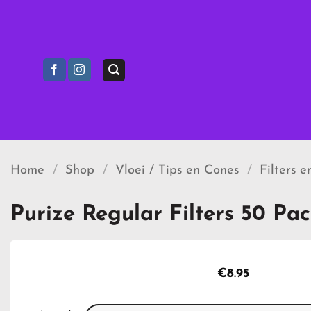
Ga
naar
inhoud
Home
/
Shop
/
Vloei / Tips en Cones
/
Filters e
Purize Regular Filters 50 Pa
€
8.95