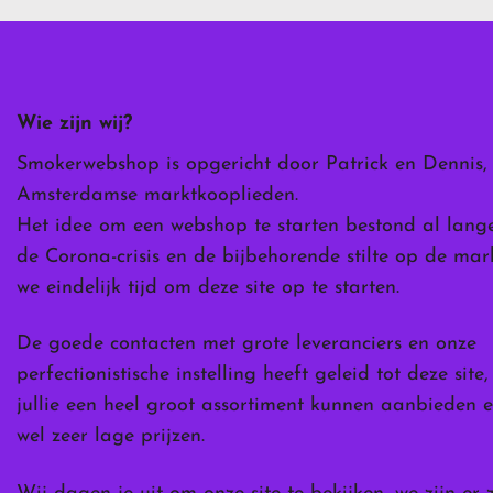
Deze
optie
kan
gekozen
worden
Wie zijn wij?
op
de
Smokerwebshop is opgericht door Patrick en Dennis,
ina
productpagina
Amsterdamse marktkooplieden.
Het idee om een webshop te starten bestond al lang
de Corona-crisis en de bijbehorende stilte op de ma
we eindelijk tijd om deze site op te starten.
De goede contacten met grote leveranciers en onze
perfectionistische instelling heeft geleid tot deze site
jullie een heel groot assortiment kunnen aanbieden e
wel zeer lage prijzen.