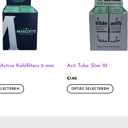
Active Kohlfilters 6 mm
Acti Tube Slim 10
€
1.90
ELECTEREN
OPTIES SELECTEREN
Dit
product
heeft
meerdere
variaties.