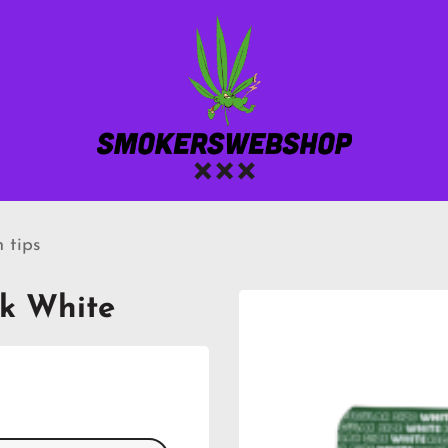
n tips
ck White