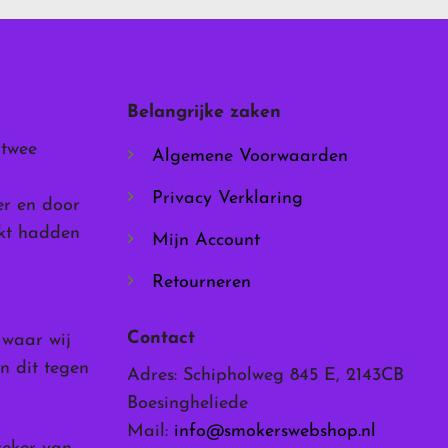
Deze
optie
kan
gekozen
worden
Belangrijke zaken
op
de
 twee
Algemene Voorwaarden
productpagina
Privacy Verklaring
er en door
rkt hadden
Mijn Account
Retourneren
Contact
, waar wij
n dit tegen
Adres: Schipholweg 845 E, 2143CB
Boesingheliede
Mail:
info@smokerswebshop.nl