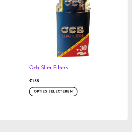
Ocb Slim Filters
€
1.35
OPTIES SELECTEREN
Dit
product
heeft
meerdere
variaties.